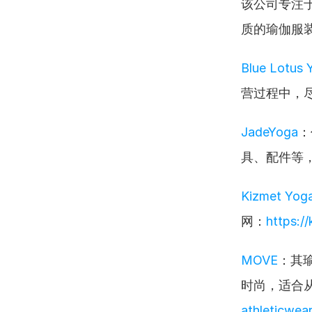
该公司专注
质的瑜伽服
Blue Lotus
营过程中，
JadeYoga
：
具、配件等
Kizmet Yog
网：
https:/
MOVE
：其
时尚，适合
athleticwea