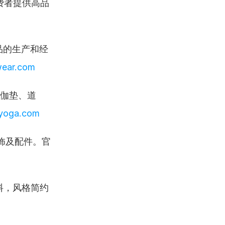
费者提供高品
品的生产和经
wear.com
伽垫、道
eyoga.com
饰及配件。官
料，风格简约