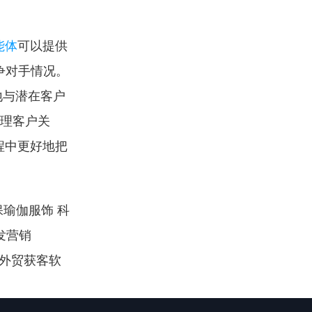
能体
可以提供
争对手情况。
地与潜在客户
管理客户关
程中更好地把
瑜伽服饰 科
营销 
设 外贸获客软