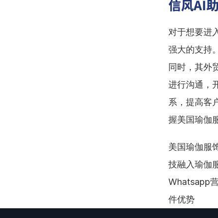
信风AI
对于想要进
强大的支持
同时，其外贸
进行沟通，开
系，提高客
握美国瑜伽
美国瑜伽服饰
技融入瑜伽服
Whatsap
件优势