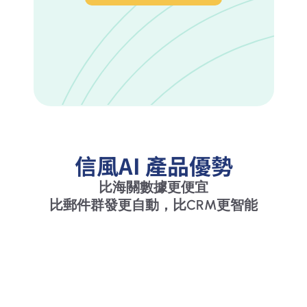
信風AI 產品優勢
比海關數據更便宜
比郵件群發更自動，比CRM更智能