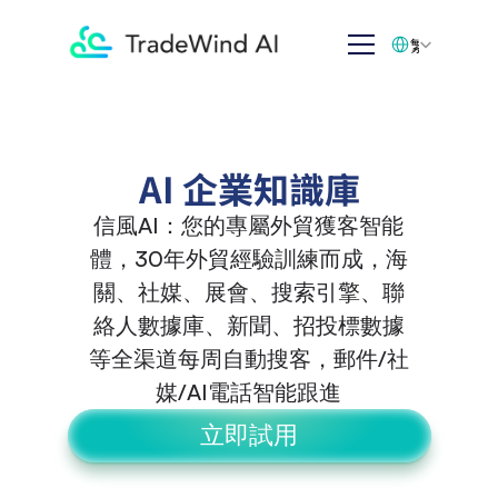
Select Language
繁体中文
AI 企業知識庫
信風AI：您的專屬外貿獲客智能
體，30年外貿經驗訓練而成，海
關、社媒、展會、搜索引擎、聯
絡人數據庫、新聞、招投標數據
等全渠道每周自動搜客，郵件/社
媒/AI電話智能跟進
立即試用