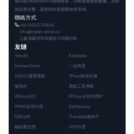
風AI類Deepseek AI聯網搜索，自動過濾無效數據，首創
按結果付費，讓您的外貿開發效率倍增。
聯絡方式
+86 13013775806
info@trade-wind.co
江蘇省蘇州市高新區大同路5號
友鏈
Veryfb
Kalodata
PartnerShare
一合跨境
TKEVO運營導航
TPsea跨境出海
發現AI
易藍工具導航
Winsea123
IPFoxy全球代理IP
IPWO全球代理
Swiftproxy
DSFulfill
Thordata海外IP
貓頭鷹代理
VMOS雲