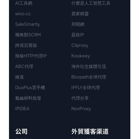
AI工具網
什麼是人工智慧工具
wivo.cc
賣家精靈
SaleSmartly
邦閱網
獨角獸SCRM
荔枝IP
跨境百寶箱
Cliproxy
辣椒HTTP代理IP
Kookeey
ABC代理
海外社交媒體引流
維道
Blurpath全球代理
DuoPlus雲手機
IPFLY全球代理
氨綸材料批發
代理分享
IPIDEA
NovProxy
公司
外貿獲客渠道