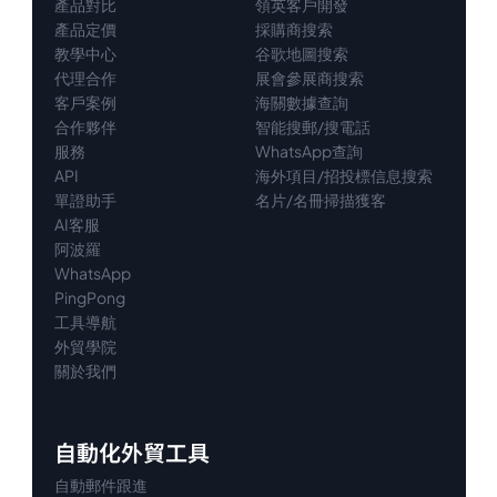
產品對比
領英客戶開發
產品定價
採購商搜索
教學中心
谷歌地圖搜索
代理
合作
展會參展商搜索
客戶案例
海關數據查詢
合作夥伴
智能搜郵/搜電話
服務
WhatsApp查詢
API
海外項目/招投標信息搜索
單證助手
名片/名冊掃描獲客
AI客服
阿波羅
WhatsApp
PingPong
工具導航
外貿學院
關於我們
自動化外貿工具
自動郵件跟進