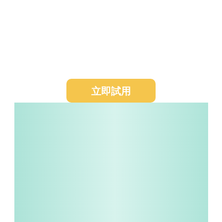
每週AI持續拓客，按結果付費
1 分鐘創建拓客任務，AI每週自動幫您搜索更新
+發送（郵件/Whatsapp/AI電話等渠道），按
結果付費，拒絕無效拓客。
立即試用
免費試用
企業諮詢