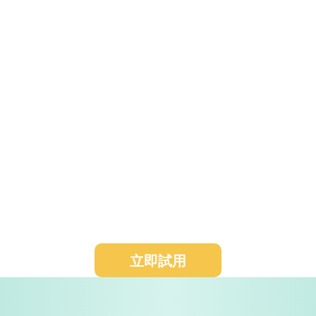
每週AI持續拓客
按結果付費
1 分鐘創建拓客任務，AI每週自動幫您搜索更新
+發送（郵件/Whatsapp/AI電話等渠道），按結
果付費，拒絕無效拓客。
立即試用