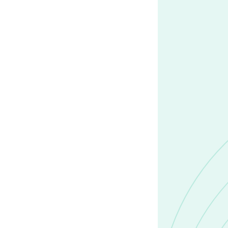
AI 智
關、社媒
有客戶聯
多渠
定期