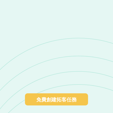
能判斷潛在客戶與我方產品相關性，過濾無效數據，從海
、展會、搜索引擎、地圖獲客等渠道補充新企業，更新現
繫方式
道開發客戶
跟進客戶
免費創建拓客任務