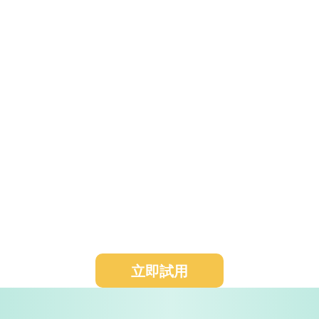
每週AI持續拓客
按結果付費
1 分鐘創建拓客任務，AI每週自動幫您搜索更新
+發送（郵件/Whatsapp/AI電話等渠道），按結
果付費，拒絕無效拓客。
立即試用