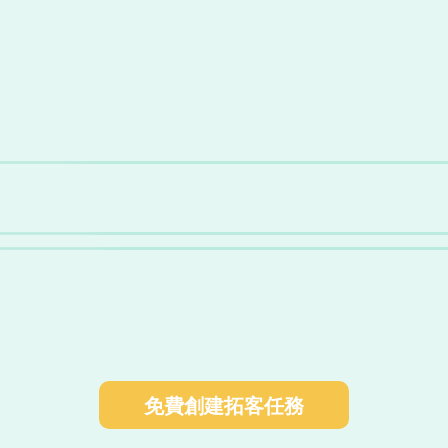
能判斷潛在客戶與我方產品相關性，過濾無效數據，從海
、展會、搜索引擎、地圖獲客等渠道補充新企業，更新現
繫方式
道開發客戶
跟進客戶
免費創建拓客任務