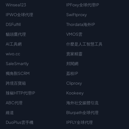
Winsea123
IPFoxy全球代理IP
IPWO全球代理
Swiftproxy
DSFulfill
Thordata海外IP
貓頭鷹代理
VMOS雲
AI工具網
什麼是人工智慧工具
wivo.cc
賣家精靈
SaleSmartly
邦閱網
獨角獸SCRM
荔枝IP
跨境百寶箱
Cliproxy
辣椒HTTP代理IP
Kookeey
ABC代理
海外社交媒體引流
維道
Blurpath全球代理
DuoPlus雲手機
IPFLY全球代理