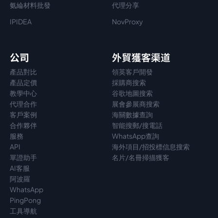
氨綸材料批發
代理分享
IPIDEA
NovProxy
公司
外貿獲客渠道
產品對比
領英客戶開發
產品定價
採購商搜索
教學中心
谷歌地圖搜索
代理
合作
展會參展商搜索
客戶案例
海關數據查詢
合作夥伴
智能搜郵/搜電話
服務
WhatsApp查詢
API
海外項目/招投標信息搜索
單證助手
名片/名冊掃描獲客
AI客服
阿波羅
WhatsApp
PingPong
工具導航