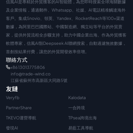
信風AI是專精於外貿獲客的AI智能體，為您即時搜索全球海關數據
中文入口
外語入口
及企業情報，通過郵件、Whatsapp、社媒、AI電話精准觸達海外
客戶。集成Snovio、領英、Yandex、RocketReach等100+渠道
數據，為阿里巴巴國際站、中國製造網、獨立站等平台的外貿賣
家，提供外貿流程全步驟支持，助力中國企業出海。作為外貿獲客
軟體專家，信風AI類Deepseek AI聯網搜索，自動過濾無效數據，
首創按結果付費，讓您的外貿開發效率倍增。
聯絡方式
+86 13013775806
info@trade-wind.co
江蘇省蘇州市高新區大同路5號
友鏈
Veryfb
Kalodata
PartnerShare
一合跨境
TKEVO運營導航
TPsea跨境出海
發現AI
易藍工具導航