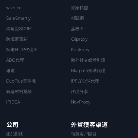
wivo.cc
賣家精靈
SaleSmartly
邦閱網
獨角獸SCRM
荔枝IP
跨境百寶箱
Cliproxy
辣椒HTTP代理IP
Kookeey
ABC代理
海外社交媒體引流
維道
Blurpath全球代理
DuoPlus雲手機
IPFLY全球代理
氨綸材料批發
代理分享
IPIDEA
NovProxy
公司
外貿獲客渠道
產品對比
領英客戶開發