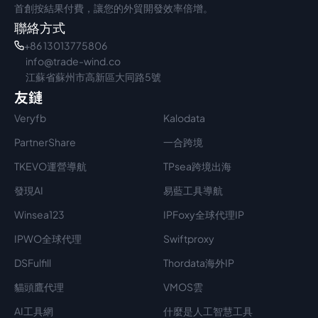
首創按結果付費，讓您的外貿開發效率倍增。
聯絡方式
+86 13013775806
info@trade-wind.co
江蘇省蘇州市高新區大同路5號
友鏈
Veryfb
Kalodata
PartnerShare
一合跨境
TKEVO運營導航
TPsea跨境出海
發現AI
易藍工具導航
Winsea123
IPFoxy全球代理IP
IPWO全球代理
Swiftproxy
DSFulfill
Thordata海外IP
貓頭鷹代理
VMOS雲
AI工具網
什麼是人工智慧工具