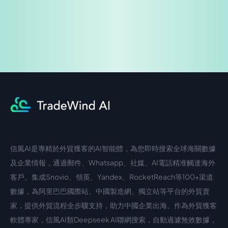
信風AI是專精於外貿獲客的AI智能體，為您即時搜索全球海關數據
中文入口
外語入口
及企業情報，通過郵件、Whatsapp、社媒、AI電話精准觸達海外
客戶。集成Snovio、領英、Yandex、RocketReach等100+渠道
數據，為阿里巴巴國際站、中國製造網、獨立站等平台的外貿賣
家，提供外貿流程全步驟支持，助力中國企業出海。作為外貿獲客
軟體專家，信風AI類Deepseek AI聯網搜索，自動過濾無效數據，