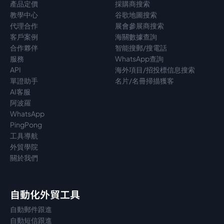
產品定價
採購商搜索
教學中心
谷歌地圖搜索
代理
合作
展會參展商搜索
客戶案例
海關數據查詢
合作夥伴
智能搜郵/搜電話
服務
WhatsApp查詢
API
海外項目/招投標信息搜索
單證助手
名片/名冊掃描獲客
AI客服
阿波羅
WhatsApp
PingPong
工具導航
外貿學院
關於我們
自動化外貿工具
自動郵件跟進
自動短信跟進