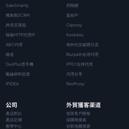
SaleSmartly
邦閱網
獨角獸SCRM
荔枝IP
跨境百寶箱
Cliproxy
辣椒HTTP代理IP
Kookeey
ABC代理
海外社交媒體引流
維道
Blurpath全球代理
DuoPlus雲手機
IPFLY全球代理
氨綸材料批發
代理分享
IPIDEA
NovProxy
公司
外貿獲客渠道
產品對比
領英客戶開發
產品定價
採購商搜索
教學中心
谷歌地圖搜索