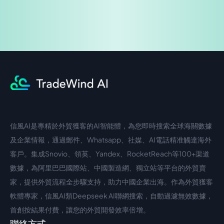
信風AI是專精於外貿獲客的AI智能體，為您即時搜索全球海關數據
中文入口
外語入口
及企業情報，通過郵件、Whatsapp、社媒、AI電話精准觸達海外
客戶。集成Snovio、領英、Yandex、RocketReach等100+渠道
數據，為阿里巴巴國際站、中國製造網、獨立站等平台的外貿賣
家，提供外貿流程全步驟支持，助力中國企業出海。作為外貿獲客
軟體專家，信風AI類Deepseek AI聯網搜索，自動過濾無效數據，
首創按結果付費，讓您的外貿開發效率倍增。
聯絡方式