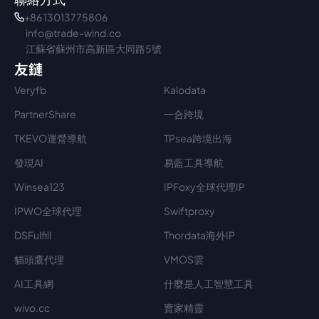
+86 13013775806
info@trade-wind.co
江蘇省蘇州市高新區大同路5號
友鏈
Veryfb
Kalodata
PartnerShare
一合跨境
TKEVO運營導航
TPsea跨境出海
發現AI
易藍工具導航
Winsea123
IPFoxy全球代理IP
IPWO全球代理
Swiftproxy
DSFulfill
Thordata海外IP
貓頭鷹代理
VMOS雲
AI工具網
什麼是人工智慧工具
wivo.cc
賣家精靈