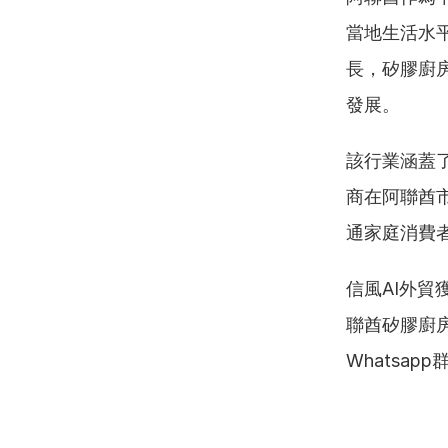
當地生活水
長，矽膠廚
發展。
該行業涵蓋
商在阿聯酋
通家庭消費
信風AI外
聯酋矽膠廚
Whatsa