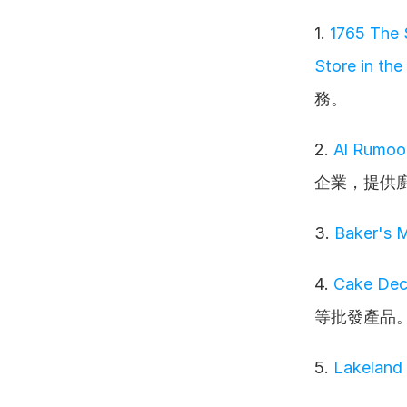
1. 
1765 The S
Store in th
務。
2. 
Al Rumoo
企業，提供
3. 
Baker's 
4. 
Cake Dec
等批發產品
5. 
Lakeland