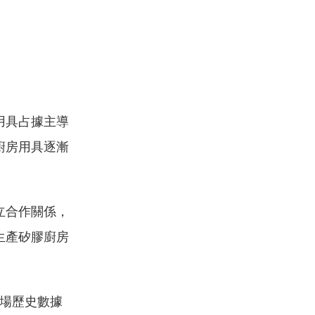
用具占據主導
廚房用具逐漸
立合作關係，
生產矽膠廚房
市場歷史數據