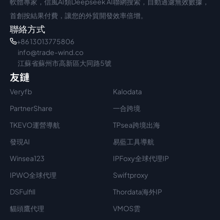
軟體專家，信風AI類Deepseek AI聯網搜索，自動過濾無效數據，
首創按結果付費，讓您的外貿開發效率倍增。
聯絡方式
+86 13013775806
info@trade-wind.co
江蘇省蘇州市高新區大同路5號
友鏈
Veryfb
Kalodata
PartnerShare
一合跨境
TKEVO運營導航
TPsea跨境出海
發現AI
易藍工具導航
Winsea123
IPFoxy全球代理IP
IPWO全球代理
Swiftproxy
DSFulfill
Thordata海外IP
貓頭鷹代理
VMOS雲