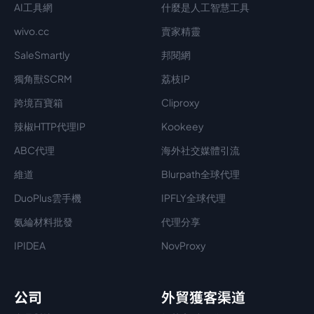
AI工具網
什麼是人工智慧工具
wivo.cc
賣家精靈
SaleSmartly
邦閱網
獨角獸SCRM
荔枝IP
跨境百寶箱
Cliproxy
辣椒HTTP代理IP
Kookeey
ABC代理
海外社交媒體引流
維道
Blurpath全球代理
DuoPlus雲手機
IPFLY全球代理
氨綸材料批發
代理分享
IPIDEA
NovProxy
公司
外貿獲客渠道