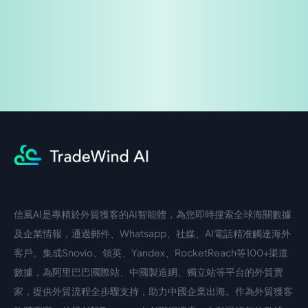
企業諮詢
信風AI是專精於外貿獲客的AI智能體，為您即時搜索全球海關數據
中文入口
外語入口
及企業情報，通過郵件、Whatsapp、社媒、AI電話精准觸達海外
客戶。集成Snovio、領英、Yandex、RocketReach等100+渠道
數據，為阿里巴巴國際站、中國製造網、獨立站等平台的外貿賣
家，提供外貿流程全步驟支持，助力中國企業出海。作為外貿獲客