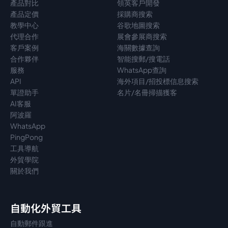
產品對比
領英客戶開發
產品定價
採購商搜索
教學中心
谷歌地圖搜索
代理
合作
展會參展商搜索
客戶案例
海關數據查詢
合作夥伴
智能搜郵/搜電話
服務
WhatsApp查詢
API
海外項目/招投標信息搜索
單證助手
名片/名冊掃描獲客
AI客服
阿波羅
WhatsApp
PingPong
工具導航
外貿學院
關於我們
自動化外貿工具
自動郵件跟進