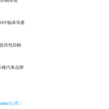
號的軸承產
KF軸承等產
提供包括軸
多種汽車品牌
triales)公司
：