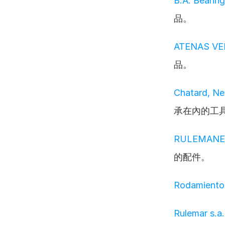
B.A. Beari
品。
ATENAS V
品。
Chatard, Ne
承在內的工
RULEMAN
的配件。
Rodamiento
Rulemar s.a.