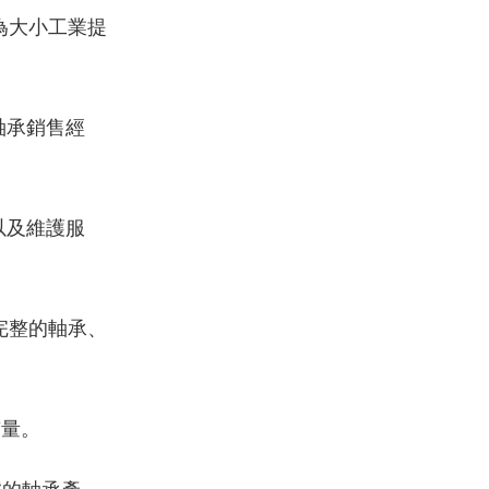
為大小工業提
軸承銷售經
以及維護服
完整的軸承、
質量。