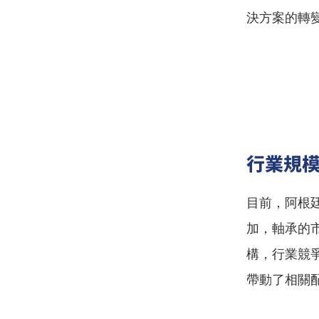
決方案的轉
行業規
目前，阿根
加，軸承的
構，行業競
帶動了相關