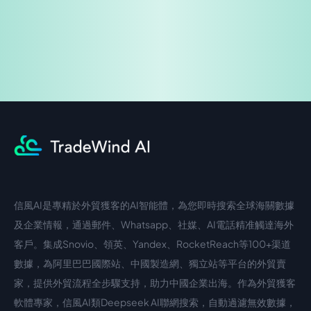
信風AI是專精於外貿獲客的AI智能體，為您即時搜索全球海關數據
中文入口
外語入口
及企業情報，通過郵件、Whatsapp、社媒、AI電話精准觸達海外
客戶。集成Snovio、領英、Yandex、RocketReach等100+渠道
數據，為阿里巴巴國際站、中國製造網、獨立站等平台的外貿賣
家，提供外貿流程全步驟支持，助力中國企業出海。作為外貿獲客
軟體專家，信風AI類Deepseek AI聯網搜索，自動過濾無效數據，