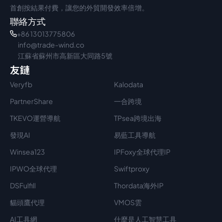
首創按結果付費，讓您的外貿開發效率倍增。
聯絡方式
+86 13013775806
info@trade-wind.co
江蘇省蘇州市高新區大同路5號
友鏈
Veryfb
Kalodata
PartnerShare
一合跨境
TKEVO運營導航
TPsea跨境出海
發現AI
易藍工具導航
Winsea123
IPFoxy全球代理IP
IPWO全球代理
Swiftproxy
DSFulfill
Thordata海外IP
貓頭鷹代理
VMOS雲
AI工具網
什麼是人工智慧工具