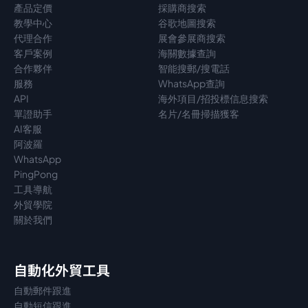
產品定價
採購商搜索
教學中心
谷歌地圖搜索
代理
合作
展會參展商搜索
客戶案例
海關數據查詢
合作夥伴
智能搜郵/搜電話
服務
WhatsApp查詢
API
海外項目/招投標信息搜索
單證助手
名片/名冊掃描獲客
AI客服
阿波羅
WhatsApp
PingPong
工具導航
外貿學院
關於我們
自動化外貿工具
自動郵件跟進
自動短信跟進