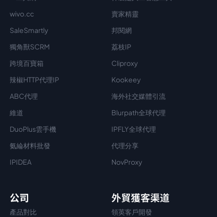
wivo.cc
賣家精靈
SaleSmartly
邦閱網
獨角獸SCRM
荔枝IP
跨境百寶箱
Cliproxy
辣椒HTTP代理IP
Kookeey
ABC代理
海外社交媒體引流
維道
Blurpath全球代理
DuoPlus雲手機
IPFLY全球代理
氨綸材料批發
代理分享
IPIDEA
NovProxy
公司
外貿獲客渠道
產品對比
領英客戶開發