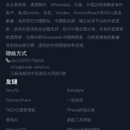
中文入口
外語入口
及企業情報，通過郵件、Whatsapp、社媒、AI電話精准觸達海外
客戶。集成Snovio、領英、Yandex、RocketReach等100+渠道
數據，為阿里巴巴國際站、中國製造網、獨立站等平台的外貿賣
家，提供外貿流程全步驟支持，助力中國企業出海。作為外貿獲客
軟體專家，信風AI類Deepseek AI聯網搜索，自動過濾無效數據，
首創按結果付費，讓您的外貿開發效率倍增。
聯絡方式
+86 13013775806
info@trade-wind.co
江蘇省蘇州市高新區大同路5號
友鏈
Veryfb
Kalodata
PartnerShare
一合跨境
TKEVO運營導航
TPsea跨境出海
發現AI
易藍工具導航
Winsea123
IPFoxy全球代理IP