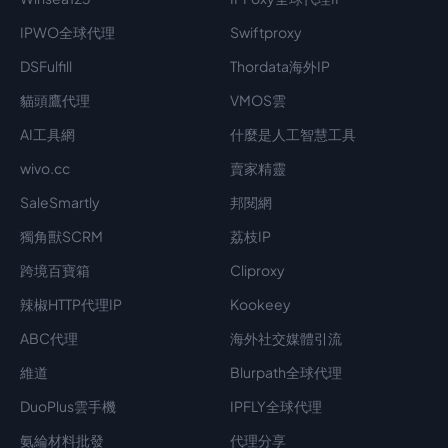
IPWO全球代理
Swiftproxy
DSFulfill
Thordata海外IP
貓頭鷹代理
VMOS雲
AI工具網
什麼是人工智慧工具
wivo.cc
賣家精靈
SaleSmartly
邦閱網
獨角獸SCRM
荔枝IP
跨境百寶箱
Cliproxy
辣椒HTTP代理IP
Kookeey
ABC代理
海外社交媒體引流
維道
Blurpath全球代理
DuoPlus雲手機
IPFLY全球代理
氨綸材料批發
代理分享