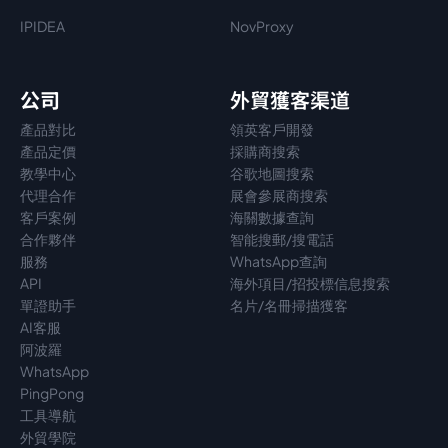
IPIDEA
NovProxy
公司
外貿獲客渠道
產品對比
領英客戶開發
產品定價
採購商搜索
教學中心
谷歌地圖搜索
代理
合作
展會參展商搜索
客戶案例
海關數據查詢
合作夥伴
智能搜郵/搜電話
服務
WhatsApp查詢
API
海外項目/招投標信息搜索
單證助手
名片/名冊掃描獲客
AI客服
阿波羅
WhatsApp
PingPong
工具導航
外貿學院