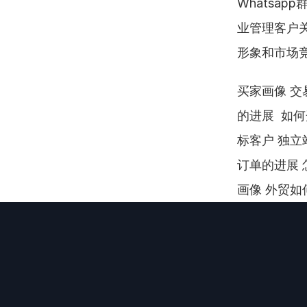
Whatsa
业管理客户
形象和市场
买家画像 交
的进展  如
标客户 独立
订单的进展 
画像 外贸如