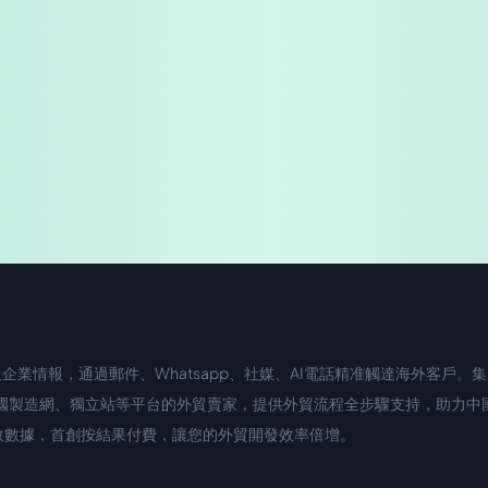
業情報，通過郵件、Whatsapp、社媒、AI電話精准觸達海外客戶。集成
國際站、中國製造網、獨立站等平台的外貿賣家，提供外貿流程全步驟支持，助力
濾無效數據，首創按結果付費，讓您的外貿開發效率倍增。