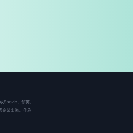
免費試用
企業諮詢
Snovio、領英、
中國企業出海。作為