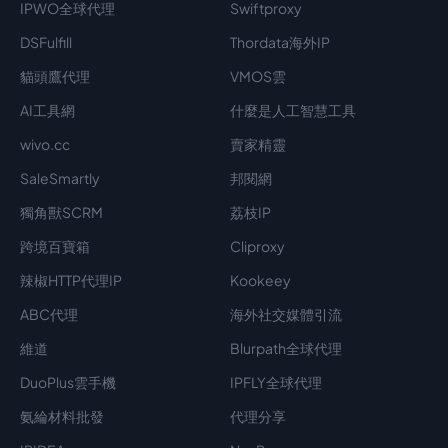
IPWO全球代理
Swiftproxy
DSFulfill
Thordata海外IP
貓頭鷹代理
VMOS雲
AI工具網
什麼是人工智慧工具
wivo.cc
賣家精靈
SaleSmartly
邦閱網
獨角獸SCRM
荔枝IP
跨境百寶箱
Cliproxy
辣椒HTTP代理IP
Kookeey
ABC代理
海外社交媒體引流
維道
Blurpath全球代理
DuoPlus雲手機
IPFLY全球代理
氨綸材料批發
代理分享