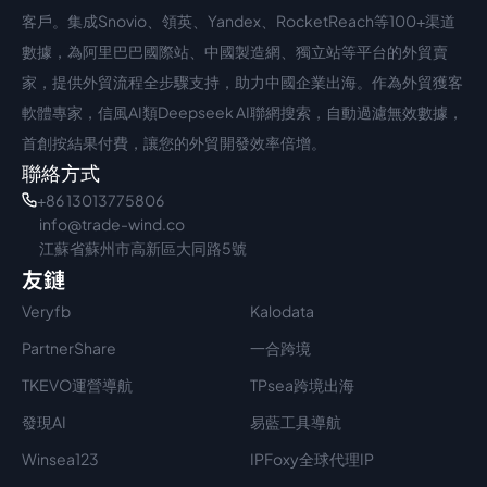
客戶。集成Snovio、領英、Yandex、RocketReach等100+渠道
數據，為阿里巴巴國際站、中國製造網、獨立站等平台的外貿賣
家，提供外貿流程全步驟支持，助力中國企業出海。作為外貿獲客
軟體專家，信風AI類Deepseek AI聯網搜索，自動過濾無效數據，
首創按結果付費，讓您的外貿開發效率倍增。
聯絡方式
+86 13013775806
info@trade-wind.co
江蘇省蘇州市高新區大同路5號
友鏈
Veryfb
Kalodata
PartnerShare
一合跨境
TKEVO運營導航
TPsea跨境出海
發現AI
易藍工具導航
Winsea123
IPFoxy全球代理IP