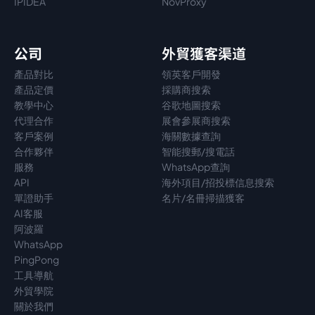
IPIDEA
NovProxy
公司
外貿獲客渠道
產品對比
領英客戶開發
產品定價
採購商搜索
教學中心
谷歌地圖搜索
代理
合作
展會參展商搜索
客戶案例
海關數據查詢
合作夥伴
智能搜郵/搜電話
服務
WhatsApp查詢
API
海外項目/招投標信息搜索
單證助手
名片/名冊掃描獲客
AI客服
阿波羅
WhatsApp
PingPong
工具導航
外貿學院
關於我們