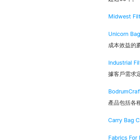
Midwest Fil
Unicorn Bag
成本效益的
Industrial Fil
據客戶需求
BodrumCraf
產品包括各
Carry Bag 
Fabrics For