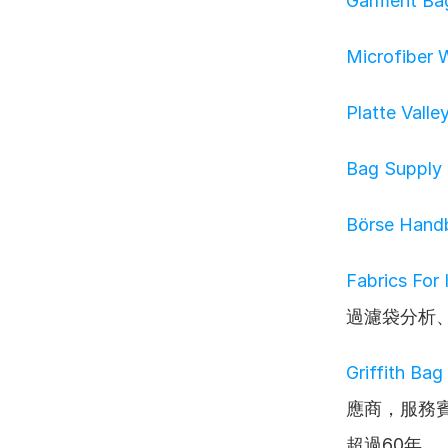
Garment Ba
Microfiber 
Platte Vall
Bag Supply
Börse Hand
Fabrics For 
過濾袋分析
Griffith Bag
應商，服務
超過60年。