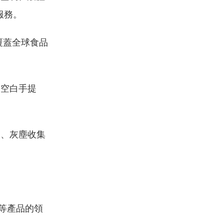
服務。
覆蓋全球食品
個空白手提
濾、灰塵收集
等產品的領