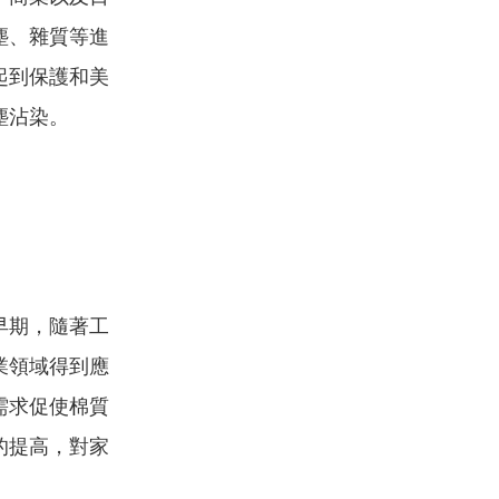
塵、雜質等進
起到保護和美
塵沾染。
早期，隨著工
業領域得到應
需求促使棉質
的提高，對家