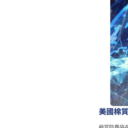
美國棉
棉質防塵袋