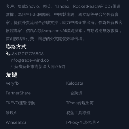
客戶。集成Snovio、領英、Yandex、RocketReach等100+渠道
數據，為阿里巴巴國際站、中國製造網、獨立站等平台的外貿賣
家，提供外貿流程全步驟支持，助力中國企業出海。作為外貿獲客
軟體專家，信風AI類Deepseek AI聯網搜索，自動過濾無效數據，
首創按結果付費，讓您的外貿開發效率倍增。
聯絡方式
+86 13013775806
info@trade-wind.co
江蘇省蘇州市高新區大同路5號
友鏈
Veryfb
Kalodata
PartnerShare
一合跨境
TKEVO運營導航
TPsea跨境出海
發現AI
易藍工具導航
Winsea123
IPFoxy全球代理IP