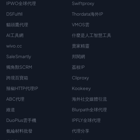
IPWO全球代理
Swiftproxy
DSFulfill
Thordata海外IP
貓頭鷹代理
VMOS雲
AI工具網
什麼是人工智慧工具
wivo.cc
賣家精靈
SaleSmartly
邦閱網
獨角獸SCRM
荔枝IP
跨境百寶箱
Cliproxy
辣椒HTTP代理IP
Kookeey
ABC代理
海外社交媒體引流
維道
Blurpath全球代理
DuoPlus雲手機
IPFLY全球代理
氨綸材料批發
代理分享