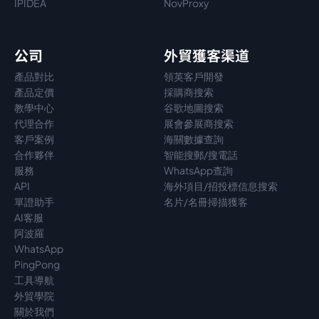
IPIDEA
NovProxy
公司
外貿獲客渠道
產品對比
領英客戶開發
產品定價
採購商搜索
教學中心
谷歌地圖搜索
代理
合作
展會參展商搜索
客戶案例
海關數據查詢
合作夥伴
智能搜郵/搜電話
服務
WhatsApp查詢
API
海外項目/招投標信息搜索
單證助手
名片/名冊掃描獲客
AI客服
阿波羅
WhatsApp
PingPong
工具導航
外貿學院
關於我們