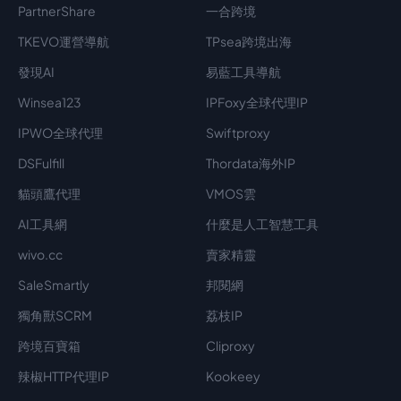
PartnerShare
一合跨境
TKEVO運營導航
TPsea跨境出海
發現AI
易藍工具導航
Winsea123
IPFoxy全球代理IP
IPWO全球代理
Swiftproxy
DSFulfill
Thordata海外IP
貓頭鷹代理
VMOS雲
AI工具網
什麼是人工智慧工具
wivo.cc
賣家精靈
SaleSmartly
邦閱網
獨角獸SCRM
荔枝IP
跨境百寶箱
Cliproxy
辣椒HTTP代理IP
Kookeey