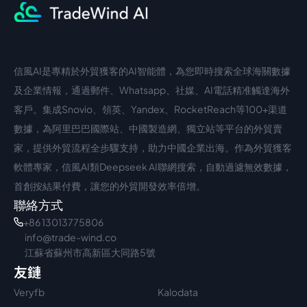
信風AI是專精於外貿獲客的AI智能體，為您即時搜索全球海關數據
中文入口
外語入口
及企業情報，通過郵件、Whatsapp、社媒、AI電話精准觸達海外
客戶。集成Snovio、領英、Yandex、RocketReach等100+渠道
數據，為阿里巴巴國際站、中國製造網、獨立站等平台的外貿賣
家，提供外貿流程全步驟支持，助力中國企業出海。作為外貿獲客
軟體專家，信風AI類Deepseek AI聯網搜索，自動過濾無效數據，
首創按結果付費，讓您的外貿開發效率倍增。
聯絡方式
+86 13013775806
info@trade-wind.co
江蘇省蘇州市高新區大同路5號
友鏈
Veryfb
Kalodata