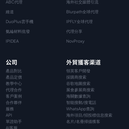
ABC代理
海外社交媒體引流
維道
Blurpath全球代理
DuoPlus雲手機
IPFLY全球代理
氨綸材料批發
代理分享
IPIDEA
NovProxy
公司
外貿獲客渠道
產品對比
領英客戶開發
產品定價
採購商搜索
教學中心
谷歌地圖搜索
代理
合作
展會參展商搜索
客戶案例
海關數據查詢
合作夥伴
智能搜郵/搜電話
服務
WhatsApp查詢
API
海外項目/招投標信息搜索
單證助手
名片/名冊掃描獲客
AI客服