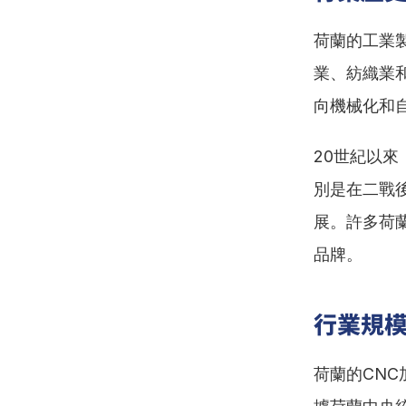
荷蘭的工業
業、紡織業
向機械化和
20世紀以
別是在二戰
展。許多荷
品牌。
行業規
荷蘭的CN