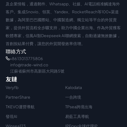
中文入口
外語入口
及企業情報，通過郵件、Whatsapp、社媒、AI電話精准觸達海外
客戶。集成Snovio、領英、Yandex、RocketReach等100+渠道
數據，為阿里巴巴國際站、中國製造網、獨立站等平台的外貿賣
家，提供外貿流程全步驟支持，助力中國企業出海。作為外貿獲客
軟體專家，信風AI類Deepseek AI聯網搜索，自動過濾無效數據，
首創按結果付費，讓您的外貿開發效率倍增。
聯絡方式
+86 13013775806
info@trade-wind.co
江蘇省蘇州市高新區大同路5號
友鏈
Veryfb
Kalodata
PartnerShare
一合跨境
TKEVO運營導航
TPsea跨境出海
發現AI
易藍工具導航
Winsea123
IPFoxy全球代理IP