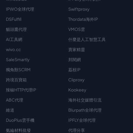
IPWO全球代理
Swiftproxy
DSFulfill
Thordata海外IP
貓頭鷹代理
VMOS雲
AI工具網
什麼是人工智慧工具
wivo.cc
賣家精靈
SaleSmartly
邦閱網
獨角獸SCRM
荔枝IP
跨境百寶箱
Cliproxy
辣椒HTTP代理IP
Kookeey
ABC代理
海外社交媒體引流
維道
Blurpath全球代理
DuoPlus雲手機
IPFLY全球代理
氨綸材料批發
代理分享