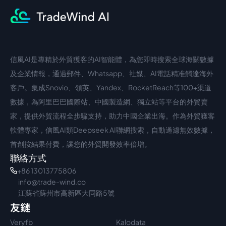
信風AI是專精於外貿獲客的AI智能體，為您即時搜索全球海關數據
中文入口
外語入口
及企業情報，通過郵件、Whatsapp、社媒、AI電話精准觸達海外
客戶。集成Snovio、領英、Yandex、RocketReach等100+渠道
數據，為阿里巴巴國際站、中國製造網、獨立站等平台的外貿賣
家，提供外貿流程全步驟支持，助力中國企業出海。作為外貿獲客
軟體專家，信風AI類Deepseek AI聯網搜索，自動過濾無效數據，
首創按結果付費，讓您的外貿開發效率倍增。
聯絡方式
+86 13013775806
info@trade-wind.co
江蘇省蘇州市高新區大同路5號
友鏈
Veryfb
Kalodata