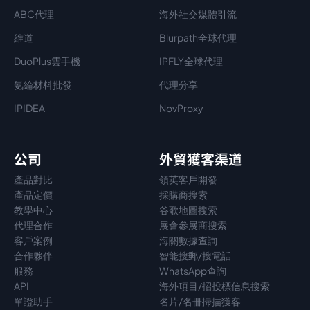
ABC代理
海外社交媒體引流
維道
Blurpath全球代理
DuoPlus雲手機
IPFLY全球代理
氨綸材料批發
代理分享
IPIDEA
NovProxy
公司
外貿獲客渠道
產品對比
領英客戶開發
產品定價
採購商搜索
教學中心
谷歌地圖搜索
代理
合作
展會參展商搜索
客戶案例
海關數據查詢
合作夥伴
智能搜郵/搜電話
服務
WhatsApp查詢
API
海外項目/招投標信息搜索
單證助手
名片/名冊掃描獲客