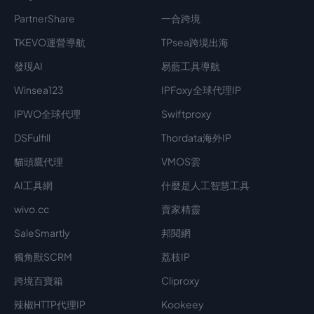
PartnerShare
一合跨境
TKEVO運營導航
TPsea跨境出海
發現AI
易藍工具導航
Winsea123
IPFoxy全球代理IP
IPWO全球代理
Swiftproxy
DSFulfill
Thordata海外IP
貓頭鷹代理
VMOS雲
AI工具網
什麼是人工智慧工具
wivo.cc
賣家精靈
SaleSmartly
邦閱網
獨角獸SCRM
荔枝IP
跨境百寶箱
Cliproxy
辣椒HTTP代理IP
Kookeey