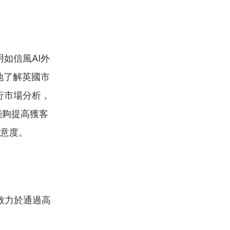
如信風AI外
地了解英國市
行市場分析，
能夠提高獲客
滿意度。
致力於通過高
。