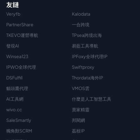
友鏈
Veryfb
Kalodata
PartnerShare
一合跨境
TKEVO運營導航
TPsea跨境出海
發現AI
易藍工具導航
Winsea123
IPFoxy全球代理IP
IPWO全球代理
Swiftproxy
DSFulfill
Thordata海外IP
貓頭鷹代理
VMOS雲
AI工具網
什麼是人工智慧工具
wivo.cc
賣家精靈
SaleSmartly
邦閱網
獨角獸SCRM
荔枝IP