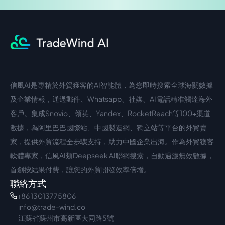
信風AI是專精於外貿獲客的AI智能體，為您即時搜索全球海關數據
中文入口
外語入口
及企業情報，通過郵件、Whatsapp、社媒、AI電話精准觸達海外
客戶。集成Snovio、領英、Yandex、RocketReach等100+渠道
數據，為阿里巴巴國際站、中國製造網、獨立站等平台的外貿賣
家，提供外貿流程全步驟支持，助力中國企業出海。作為外貿獲客
軟體專家，信風AI類Deepseek AI聯網搜索，自動過濾無效數據，
首創按結果付費，讓您的外貿開發效率倍增。
聯絡方式
+86 13013775806
info@trade-wind.co
江蘇省蘇州市高新區大同路5號