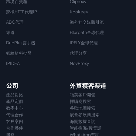
跨境百寶箱
Cliproxy
辣椒HTTP代理IP
Kookeey
ABC代理
海外社交媒體引流
維道
Blurpath全球代理
DuoPlus雲手機
IPFLY全球代理
氨綸材料批發
代理分享
IPIDEA
NovProxy
公司
外貿獲客渠道
產品對比
領英客戶開發
產品定價
採購商搜索
教學中心
谷歌地圖搜索
代理
合作
展會參展商搜索
客戶案例
海關數據查詢
合作夥伴
智能搜郵/搜電話
服務
WhatsApp查詢