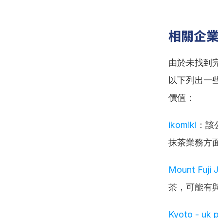
相關企
由於未找到完全
以下列出一
價值：
ikomiki
：該
抹茶業務方
Mount Fuji 
茶，可能有
Kyoto - uk 