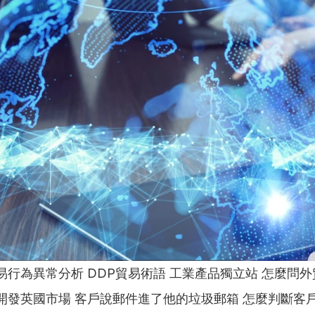
易行為異常分析 DDP貿易術語 工業產品獨立站 怎麼問
開發英國市場 客戶說郵件進了他的垃圾郵箱 怎麼判斷客