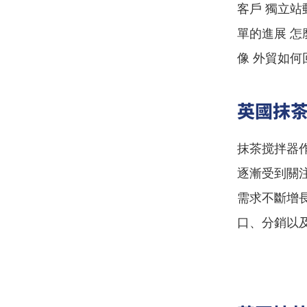
客戶 獨立站
單的進展 怎
像 外貿如何
英國抹
抹茶搅拌器
逐漸受到關
需求不斷增
口、分銷以