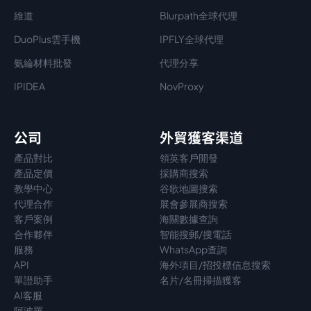
維道
Blurpath全球代理
DuoPlus雲手機
IPFLY全球代理
氨綸材料批發
代理分享
IPIDEA
NovProxy
公司
外貿獲客渠道
產品對比
領英客戶開發
產品定價
採購商搜索
教學中心
谷歌地圖搜索
代理
合作
展會參展商搜索
客戶案例
海關數據查詢
合作夥伴
智能搜郵/搜電話
服務
WhatsApp查詢
API
海外項目/招投標信息搜索
單證助手
名片/名冊掃描獲客
AI客服
阿波羅