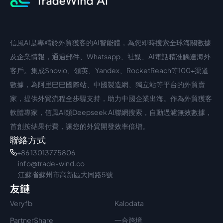
信風AI是專精於外貿獲客的AI智能體，為您即時搜索全球海關數據
中文入口
外語入口
及企業情報，通過郵件、Whatsapp、社媒、AI電話精准觸達海外
客戶。集成Snovio、領英、Yandex、RocketReach等100+渠道
數據，為阿里巴巴國際站、中國製造網、獨立站等平台的外貿賣
家，提供外貿流程全步驟支持，助力中國企業出海。作為外貿獲客
軟體專家，信風AI類Deepseek AI聯網搜索，自動過濾無效數據，
首創按結果付費，讓您的外貿開發效率倍增。
聯絡方式
+86 13013775806
info@trade-wind.co
江蘇省蘇州市高新區大同路5號
友鏈
Veryfb
Kalodata
PartnerShare
一合跨境