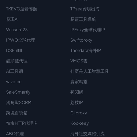
TKEVO運營導航
TPsea跨境出海
發現AI
易藍工具導航
Winsea123
IPFoxy全球代理IP
IPWO全球代理
Swiftproxy
DSFulfill
Thordata海外IP
貓頭鷹代理
VMOS雲
AI工具網
什麼是人工智慧工具
wivo.cc
賣家精靈
SaleSmartly
邦閱網
獨角獸SCRM
荔枝IP
跨境百寶箱
Cliproxy
辣椒HTTP代理IP
Kookeey
ABC代理
海外社交媒體引流