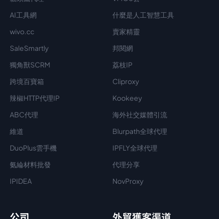
AI工具網
什麼是人工智慧工具
wivo.cc
賣家精靈
SaleSmartly
邦閱網
獨角獸SCRM
荔枝IP
跨境百寶箱
Cliproxy
辣椒HTTP代理IP
Kookeey
ABC代理
海外社交媒體引流
維道
Blurpath全球代理
DuoPlus雲手機
IPFLY全球代理
氨綸材料批發
代理分享
IPIDEA
NovProxy
公司
外貿獲客渠道