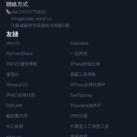
聯絡方式
+86 13013775806
info@trade-wind.co
江蘇省蘇州市高新區大同路5號
友鏈
Veryfb
Kalodata
PartnerShare
一合跨境
TKEVO運營導航
TPsea跨境出海
發現AI
易藍工具導航
Winsea123
IPFoxy全球代理IP
IPWO全球代理
Swiftproxy
DSFulfill
Thordata海外IP
貓頭鷹代理
VMOS雲
AI工具網
什麼是人工智慧工具
wivo.cc
賣家精靈