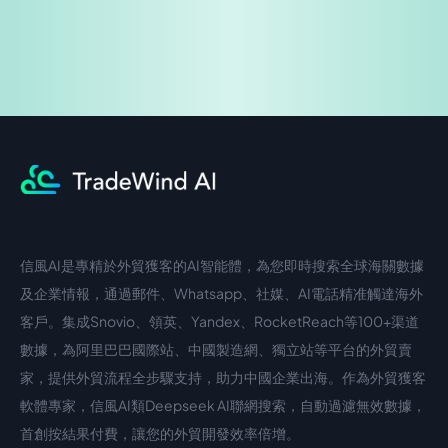
信風AI是專精於外貿獲客的AI智能體，為您即時搜索全球海關數據
中文入口
外語入口
及企業情報，通過郵件、Whatsapp、社媒、AI電話精准觸達海外
客戶。集成Snovio、領英、Yandex、RocketReach等100+渠道
數據，為阿里巴巴國際站、中國製造網、獨立站等平台的外貿賣
家，提供外貿流程全步驟支持，助力中國企業出海。作為外貿獲客
軟體專家，信風AI類Deepseek AI聯網搜索，自動過濾無效數據，
首創按結果付費，讓您的外貿開發效率倍增。