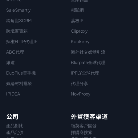
SaleSmartly
邦閱網
獨角獸SCRM
荔枝IP
跨境百寶箱
Cliproxy
辣椒HTTP代理IP
Kookeey
ABC代理
海外社交媒體引流
維道
Blurpath全球代理
DuoPlus雲手機
IPFLY全球代理
氨綸材料批發
代理分享
IPIDEA
NovProxy
公司
外貿獲客渠道
產品對比
領英客戶開發
產品定價
採購商搜索