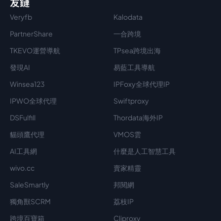
友鏈
Veryfb
Kalodata
PartnerShare
一合跨境
TKEVO運營導航
TPsea跨境出海
發現AI
易藍工具導航
Winsea123
IPFoxy全球代理IP
IPWO全球代理
Swiftproxy
DSFulfill
Thordata海外IP
貓頭鷹代理
VMOS雲
AI工具網
什麼是人工智慧工具
wivo.cc
賣家精靈
SaleSmartly
邦閱網
獨角獸SCRM
荔枝IP
跨境百寶箱
Cliproxy