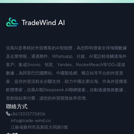
信風AI是專精於外貿獲客的AI智能體，為您即時搜索全球海關數據
中文入口
外語入口
及企業情報，通過郵件、Whatsapp、社媒、AI電話精准觸達海外
客戶。集成Snovio、領英、Yandex、RocketReach等100+渠道
數據，為阿里巴巴國際站、中國製造網、獨立站等平台的外貿賣
家，提供外貿流程全步驟支持，助力中國企業出海。作為外貿獲客
軟體專家，信風AI類Deepseek AI聯網搜索，自動過濾無效數據，
首創按結果付費，讓您的外貿開發效率倍增。
聯絡方式
+86 13013775806
info@trade-wind.co
江蘇省蘇州市高新區大同路5號