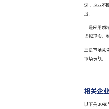
速，企业不
度。
二是应用领
虚拟现实、
三是市场竞
市场份额。
相关企
以下是30