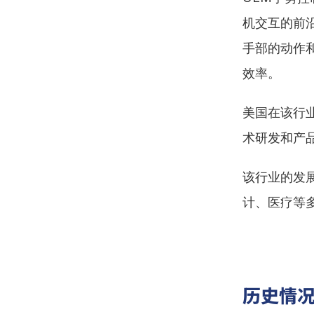
机交互的前
手部的动作
效率。
美国在该行
术研发和产
该行业的发
计、医疗等
历史情