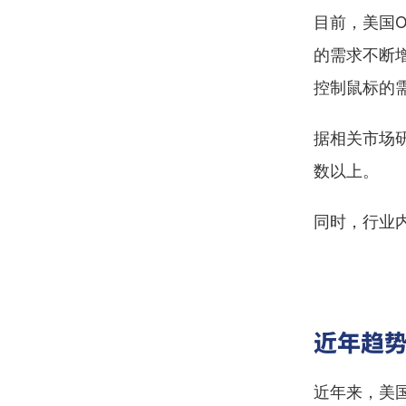
目前，美国
的需求不断
控制鼠标的
据相关市场
数以上。
同时，行业
近年趋
近年来，美