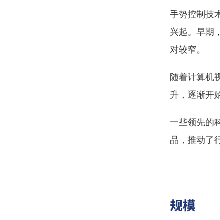
手势控制技
兴起。早期
对较窄。
随着计算机
升，逐渐开
一些领先的
品，推动了
规模