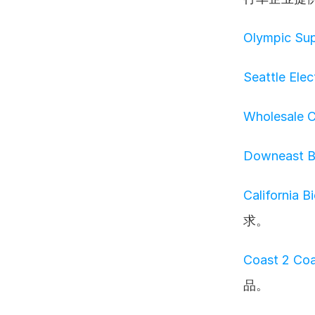
Olympic S
Seattle Ele
Wholesale
Downeast B
California 
求。
Coast 2 C
品。