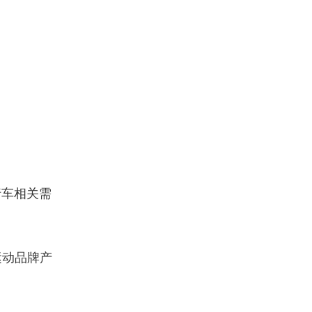
。
行车相关需
运动品牌产