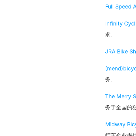
Full Speed
Infinity Cy
求。
JRA Bike 
(mend)bic
务。
The Merry
务于全国的
Midway Bic
行车企业提