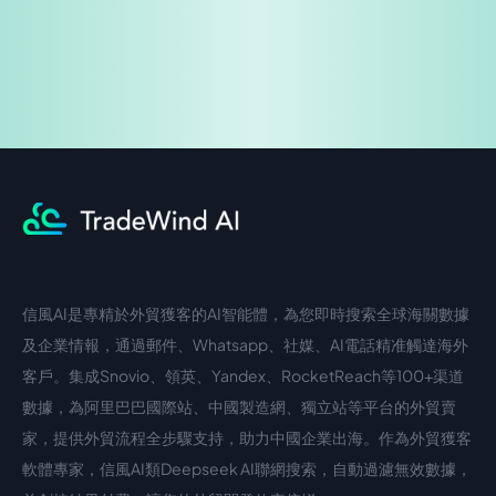
信風AI是專精於外貿獲客的AI智能體，為您即時搜索全球海關數據
中文入口
外語入口
及企業情報，通過郵件、Whatsapp、社媒、AI電話精准觸達海外
客戶。集成Snovio、領英、Yandex、RocketReach等100+渠道
數據，為阿里巴巴國際站、中國製造網、獨立站等平台的外貿賣
家，提供外貿流程全步驟支持，助力中國企業出海。作為外貿獲客
軟體專家，信風AI類Deepseek AI聯網搜索，自動過濾無效數據，