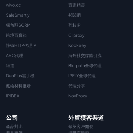
wivo.cc
賣家精靈
SaleSmartly
邦閱網
獨角獸SCRM
荔枝IP
跨境百寶箱
Cliproxy
辣椒HTTP代理IP
Kookeey
ABC代理
海外社交媒體引流
維道
Blurpath全球代理
DuoPlus雲手機
IPFLY全球代理
氨綸材料批發
代理分享
IPIDEA
NovProxy
公司
外貿獲客渠道
產品對比
領英客戶開發
產品定價
採購商搜索