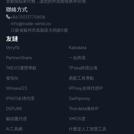
首創按結果付費，讓您的外貿開發效率倍增。
聯絡方式
+86 13013775806
info@trade-wind.co
江蘇省蘇州市高新區大同路5號
友鏈
Veryfb
Kalodata
PartnerShare
一合跨境
TKEVO運營導航
TPsea跨境出海
發現AI
易藍工具導航
Winsea123
IPFoxy全球代理IP
IPWO全球代理
Swiftproxy
DSFulfill
Thordata海外IP
貓頭鷹代理
VMOS雲
AI工具網
什麼是人工智慧工具