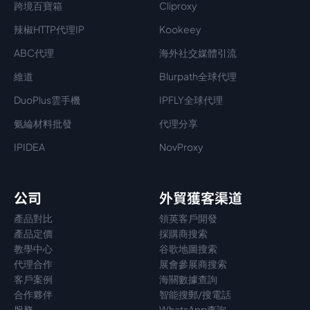
跨境百寶箱
Cliproxy
辣椒HTTP代理IP
Kookeey
ABC代理
海外社交媒體引流
維道
Blurpath全球代理
DuoPlus雲手機
IPFLY全球代理
氨綸材料批發
代理分享
IPIDEA
NovProxy
公司
外貿獲客渠道
產品對比
領英客戶開發
產品定價
採購商搜索
教學中心
谷歌地圖搜索
代理
合作
展會參展商搜索
客戶案例
海關數據查詢
合作夥伴
智能搜郵/搜電話
服務
WhatsApp查詢