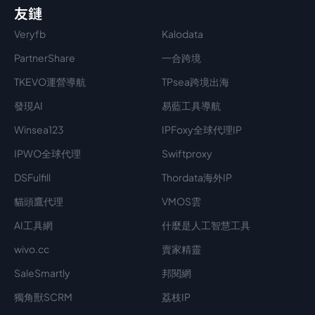
友鏈
Veryfb
Kalodata
PartnerShare
一合跨境
TKEVO運營導航
TPsea跨境出海
發現AI
易藍工具導航
Winsea123
IPFoxy全球代理IP
IPWO全球代理
Swiftproxy
DSFulfill
Thordata海外IP
貓頭鷹代理
VMOS雲
AI工具網
什麼是人工智慧工具
wivo.cc
賣家精靈
SaleSmartly
邦閱網
獨角獸SCRM
荔枝IP