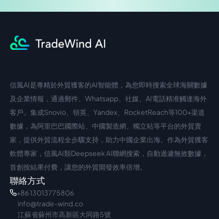
信風AI是專精於外貿獲客的AI智能體，為您即時搜索全球海關數據
中文入口
外語入口
及企業情報，通過郵件、Whatsapp、社媒、AI電話精准觸達海外
客戶。集成Snovio、領英、Yandex、RocketReach等100+渠道
數據，為阿里巴巴國際站、中國製造網、獨立站等平台的外貿賣
家，提供外貿流程全步驟支持，助力中國企業出海。作為外貿獲客
軟體專家，信風AI類Deepseek AI聯網搜索，自動過濾無效數據，
首創按結果付費，讓您的外貿開發效率倍增。
聯絡方式
+86 13013775806
info@trade-wind.co
江蘇省蘇州市高新區大同路5號