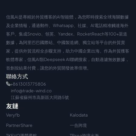
信風AI是專精於外貿獲客的AI智能體，為您即時搜索全球海關數據
中文入口
外語入口
及企業情報，通過郵件、Whatsapp、社媒、AI電話精准觸達海外
客戶。集成Snovio、領英、Yandex、RocketReach等100+渠道
數據，為阿里巴巴國際站、中國製造網、獨立站等平台的外貿賣
家，提供外貿流程全步驟支持，助力中國企業出海。作為外貿獲客
軟體專家，信風AI類Deepseek AI聯網搜索，自動過濾無效數據，
首創按結果付費，讓您的外貿開發效率倍增。
聯絡方式
+86 13013775806
info@trade-wind.co
江蘇省蘇州市高新區大同路5號
友鏈
Veryfb
Kalodata
PartnerShare
一合跨境
TKEVO運營導航
TPsea跨境出海