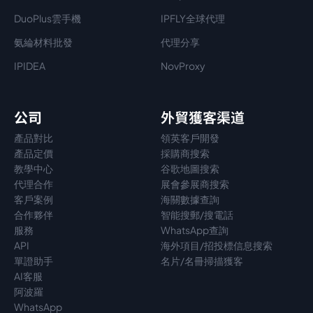
DuoPlus雲手機
IPFLY全球代理
氨綸材料批發
代理分享
IPIDEA
NovProxy
公司
外貿獲客渠道
產品對比
領英客戶開發
產品定價
採購商搜索
教學中心
谷歌地圖搜索
代理
合作
展會參展商搜索
客戶案例
海關數據查詢
合作夥伴
智能搜郵/搜電話
服務
WhatsApp查詢
API
海外項目/招投標信息搜索
單證助手
名片/名冊掃描獲客
AI客服
阿波羅
WhatsApp