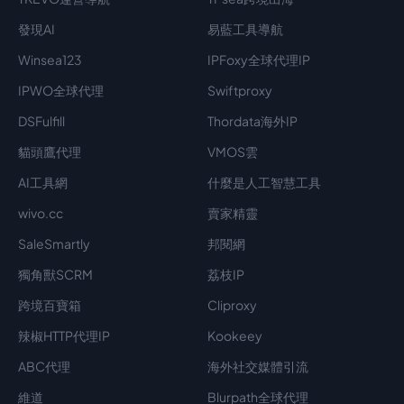
發現AI
易藍工具導航
Winsea123
IPFoxy全球代理IP
IPWO全球代理
Swiftproxy
DSFulfill
Thordata海外IP
貓頭鷹代理
VMOS雲
AI工具網
什麼是人工智慧工具
wivo.cc
賣家精靈
SaleSmartly
邦閱網
獨角獸SCRM
荔枝IP
跨境百寶箱
Cliproxy
辣椒HTTP代理IP
Kookeey
ABC代理
海外社交媒體引流
維道
Blurpath全球代理