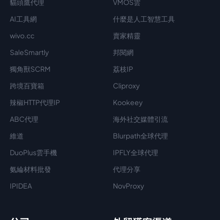
貓頭鷹代理
VMOS雲
AI工具網
什麼是人工智慧工具
wivo.cc
賣家精靈
SaleSmartly
邦閱網
獨角獸SCRM
荔枝IP
跨境百寶箱
Cliproxy
辣椒HTTP代理IP
Kookeey
ABC代理
海外社交媒體引流
維道
Blurpath全球代理
DuoPlus雲手機
IPFLY全球代理
氨綸材料批發
代理分享
IPIDEA
NovProxy