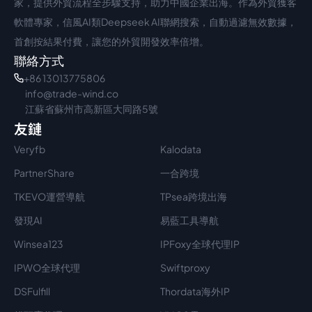
家，提供外貿流程全步驟支持，助力中國企業出海。作為外貿獲客
軟體專家，信風AI類Deepseek AI聯網搜索，自動過濾無效數據，
首創按結果付費，讓您的外貿開發效率倍增。
聯絡方式
+86 13013775806
info@trade-wind.co
江蘇省蘇州市高新區大同路5號
友鏈
Veryfb
Kalodata
PartnerShare
一合跨境
TKEVO運營導航
TPsea跨境出海
發現AI
易藍工具導航
Winsea123
IPFoxy全球代理IP
IPWO全球代理
Swiftproxy
DSFulfill
Thordata海外IP