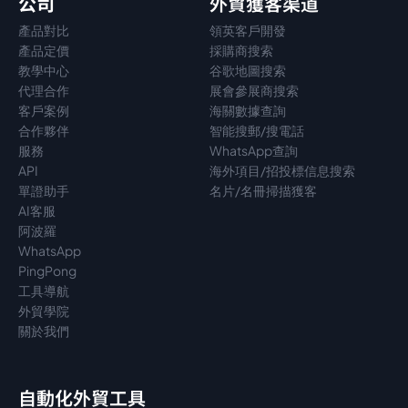
公司
外貿獲客渠道
產品對比
領英客戶開發
產品定價
採購商搜索
教學中心
谷歌地圖搜索
代理
合作
展會參展商搜索
客戶案例
海關數據查詢
合作夥伴
智能搜郵/搜電話
服務
WhatsApp查詢
API
海外項目/招投標信息搜索
單證助手
名片/名冊掃描獲客
AI客服
阿波羅
WhatsApp
PingPong
工具導航
外貿學院
關於我們
自動化外貿工具