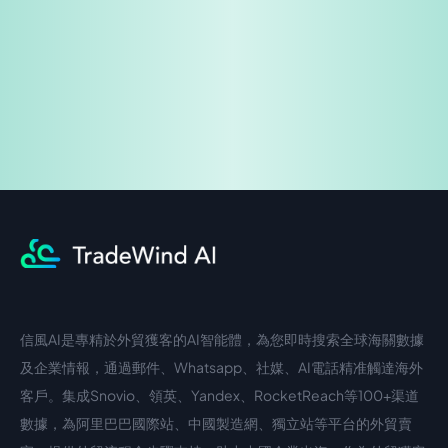
企業諮詢
信風AI是專精於外貿獲客的AI智能體，為您即時搜索全球海關數據
中文入口
外語入口
及企業情報，通過郵件、Whatsapp、社媒、AI電話精准觸達海外
客戶。集成Snovio、領英、Yandex、RocketReach等100+渠道
數據，為阿里巴巴國際站、中國製造網、獨立站等平台的外貿賣