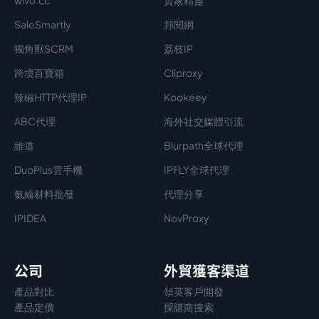
wivo.cc
賣家精靈
SaleSmartly
邦閱網
獨角獸SCRM
荔枝IP
跨境百寶箱
Cliproxy
辣椒HTTP代理IP
Kookeey
ABC代理
海外社交媒體引流
維道
Blurpath全球代理
DuoPlus雲手機
IPFLY全球代理
氨綸材料批發
代理分享
IPIDEA
NovProxy
公司
外貿獲客渠道
產品對比
領英客戶開發
產品定價
採購商搜索