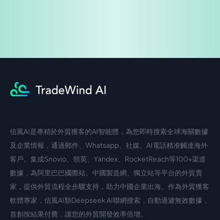
信風AI是專精於外貿獲客的AI智能體，為您即時搜索全球海關數據
中文入口
外語入口
及企業情報，通過郵件、Whatsapp、社媒、AI電話精准觸達海外
客戶。集成Snovio、領英、Yandex、RocketReach等100+渠道
數據，為阿里巴巴國際站、中國製造網、獨立站等平台的外貿賣
家，提供外貿流程全步驟支持，助力中國企業出海。作為外貿獲客
軟體專家，信風AI類Deepseek AI聯網搜索，自動過濾無效數據，
首創按結果付費，讓您的外貿開發效率倍增。