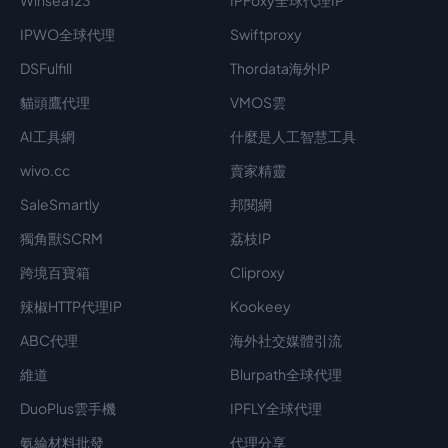
Winsea123
IPFoxy全球代理IP
IPWO全球代理
Swiftproxy
DSFulfill
Thordata海外IP
貓頭鷹代理
VMOS雲
AI工具網
什麼是人工智慧工具
wivo.cc
賣家精靈
SaleSmartly
邦閱網
獨角獸SCRM
荔枝IP
跨境百寶箱
Cliproxy
辣椒HTTP代理IP
Kookeey
ABC代理
海外社交媒體引流
維道
Blurpath全球代理
DuoPlus雲手機
IPFLY全球代理
氨綸材料批發
代理分享