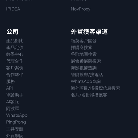
IPIDEA
NovProxy
公司
外貿獲客渠道
產品對比
領英客戶開發
產品定價
採購商搜索
教學中心
谷歌地圖搜索
代理
合作
展會參展商搜索
客戶案例
海關數據查詢
合作夥伴
智能搜郵/搜電話
服務
WhatsApp查詢
API
海外項目/招投標信息搜索
單證助手
名片/名冊掃描獲客
AI客服
阿波羅
WhatsApp
PingPong
工具導航
外貿學院