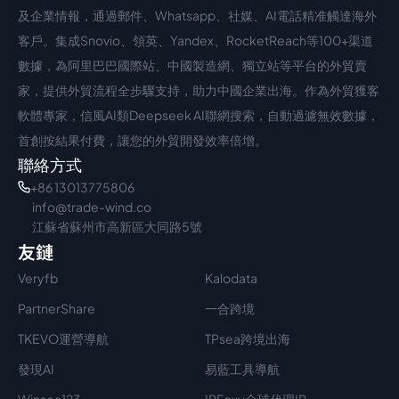
中文入口
外語入口
及企業情報，通過郵件、Whatsapp、社媒、AI電話精准觸達海外
客戶。集成Snovio、領英、Yandex、RocketReach等100+渠道
數據，為阿里巴巴國際站、中國製造網、獨立站等平台的外貿賣
家，提供外貿流程全步驟支持，助力中國企業出海。作為外貿獲客
軟體專家，信風AI類Deepseek AI聯網搜索，自動過濾無效數據，
首創按結果付費，讓您的外貿開發效率倍增。
聯絡方式
+86 13013775806
info@trade-wind.co
江蘇省蘇州市高新區大同路5號
友鏈
Veryfb
Kalodata
PartnerShare
一合跨境
TKEVO運營導航
TPsea跨境出海
發現AI
易藍工具導航