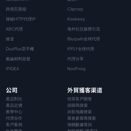
跨境百寶箱
Cliproxy
辣椒HTTP代理IP
Kookeey
ABC代理
海外社交媒體引流
維道
Blurpath全球代理
DuoPlus雲手機
IPFLY全球代理
氨綸材料批發
代理分享
IPIDEA
NovProxy
公司
外貿獲客渠道
產品對比
領英客戶開發
產品定價
採購商搜索
教學中心
谷歌地圖搜索
代理
合作
展會參展商搜索
客戶案例
海關數據查詢
合作夥伴
智能搜郵/搜電話