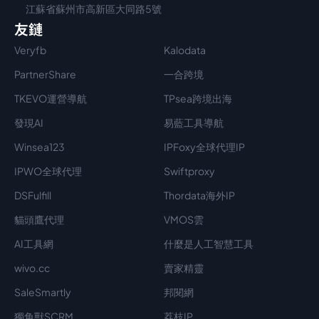
江蘇省蘇州市高新區大同路5號
友鏈
Veryfb
Kalodata
PartnerShare
一合跨境
TKEVO運營導航
TPsea跨境出海
發現AI
易藍工具導航
Winsea123
IPFoxy全球代理IP
IPWO全球代理
Swiftproxy
DSFulfill
Thordata海外IP
貓頭鷹代理
VMOS雲
AI工具網
什麼是人工智慧工具
wivo.cc
賣家精靈
SaleSmartly
邦閱網
獨角獸SCRM
荔枝IP