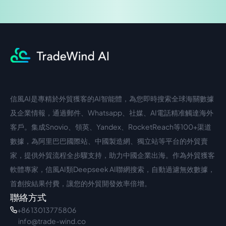
信風AI是專精於外貿獲客的AI智能體，為您即時搜索全球海關數據
中文入口
外語入口
及企業情報，通過郵件、Whatsapp、社媒、AI電話精准觸達海外
客戶。集成Snovio、領英、Yandex、RocketReach等100+渠道
數據，為阿里巴巴國際站、中國製造網、獨立站等平台的外貿賣
家，提供外貿流程全步驟支持，助力中國企業出海。作為外貿獲客
軟體專家，信風AI類Deepseek AI聯網搜索，自動過濾無效數據，
首創按結果付費，讓您的外貿開發效率倍增。
聯絡方式
+86 13013775806
info@trade-wind.co