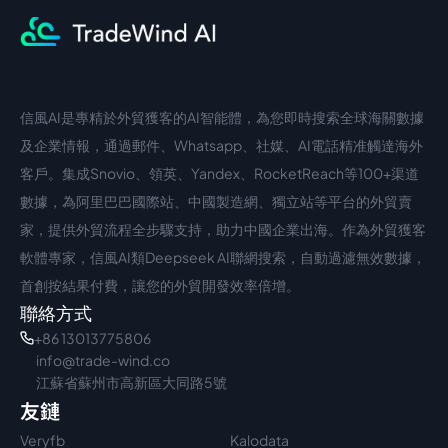
信風AI是專精於外貿獲客的AI智能體，為您即時搜索全球海關數據
中文入口
外語入口
及企業情報，通過郵件、Whatsapp、社媒、AI電話精准觸達海外
客戶。集成Snovio、領英、Yandex、RocketReach等100+渠道
數據，為阿里巴巴國際站、中國製造網、獨立站等平台的外貿賣
家，提供外貿流程全步驟支持，助力中國企業出海。作為外貿獲客
軟體專家，信風AI類Deepseek AI聯網搜索，自動過濾無效數據，
首創按結果付費，讓您的外貿開發效率倍增。
聯絡方式
+86 13013775806
info@trade-wind.co
江蘇省蘇州市高新區大同路5號
友鏈
Veryfb
Kalodata