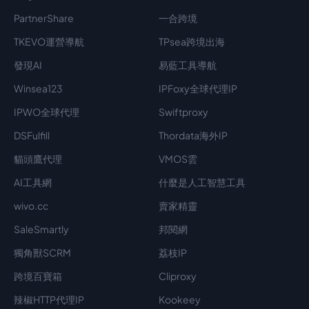
PartnerShare
一合跨境
TKEVO運營導航
TPsea跨境出海
發現AI
易藍工具導航
Winsea123
IPFoxy全球代理IP
IPWO全球代理
Swiftproxy
DSFulfill
Thordata海外IP
貓頭鷹代理
VMOS雲
AI工具網
什麼是人工智慧工具
wivo.cc
賣家精靈
SaleSmartly
邦閱網
獨角獸SCRM
荔枝IP
跨境百寶箱
Cliproxy
辣椒HTTP代理IP
Kookeey