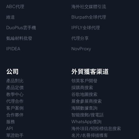
ABC代理
海外社交媒體引流
維道
Blurpath全球代理
DuoPlus雲手機
IPFLY全球代理
氨綸材料批發
代理分享
IPIDEA
NovProxy
公司
外貿獲客渠道
產品對比
領英客戶開發
產品定價
採購商搜索
教學中心
谷歌地圖搜索
代理
合作
展會參展商搜索
客戶案例
海關數據查詢
合作夥伴
智能搜郵/搜電話
服務
WhatsApp查詢
API
海外項目/招投標信息搜索
單證助手
名片/名冊掃描獲客