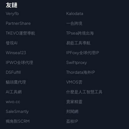
友鏈
Veryfb
Kalodata
PartnerShare
一合跨境
TKEVO運營導航
TPsea跨境出海
發現AI
易藍工具導航
Winsea123
IPFoxy全球代理IP
IPWO全球代理
Swiftproxy
DSFulfill
Thordata海外IP
貓頭鷹代理
VMOS雲
AI工具網
什麼是人工智慧工具
wivo.cc
賣家精靈
SaleSmartly
邦閱網
獨角獸SCRM
荔枝IP