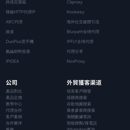
跨境百寶箱
Cliproxy
辣椒HTTP代理IP
Kookeey
ABC代理
海外社交媒體引流
維道
Blurpath全球代理
DuoPlus雲手機
IPFLY全球代理
氨綸材料批發
代理分享
IPIDEA
NovProxy
公司
外貿獲客渠道
產品對比
領英客戶開發
產品定價
採購商搜索
教學中心
谷歌地圖搜索
代理
合作
展會參展商搜索
客戶案例
海關數據查詢
合作夥伴
智能搜郵/搜電話
服務
WhatsApp查詢