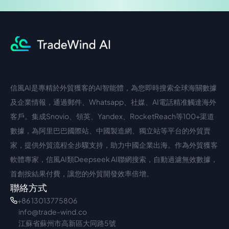
信風AI是專精於外貿獲客的AI智能體，為您即時搜索全球海關數據
中文入口
外語入口
及企業情報，通過郵件、Whatsapp、社媒、AI電話精准觸達海外
客戶。集成Snovio、領英、Yandex、RocketReach等100+渠道
數據，為阿里巴巴國際站、中國製造網、獨立站等平台的外貿賣
家，提供外貿流程全步驟支持，助力中國企業出海。作為外貿獲客
軟體專家，信風AI類Deepseek AI聯網搜索，自動過濾無效數據，
首創按結果付費，讓您的外貿開發效率倍增。
聯絡方式
+86 13013775806
info@trade-wind.co
江蘇省蘇州市高新區大同路5號