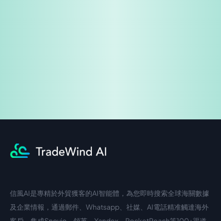
免費試用
企業諮詢
信風AI是專精於外貿獲客的AI智能體，為您即時搜索全球海關數據
中文入口
外語入口
及企業情報，通過郵件、Whatsapp、社媒、AI電話精准觸達海外
客戶。集成Snovio、領英、Yandex、RocketReach等100+渠道