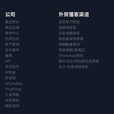
公司
外貿獲客渠道
產品對比
領英客戶開發
產品定價
採購商搜索
教學中心
谷歌地圖搜索
代理
合作
展會參展商搜索
客戶案例
海關數據查詢
合作夥伴
智能搜郵/搜電話
服務
WhatsApp查詢
API
海外項目/招投標信息搜索
單證助手
名片/名冊掃描獲客
AI客服
阿波羅
WhatsApp
PingPong
工具導航
外貿學院
關於我們