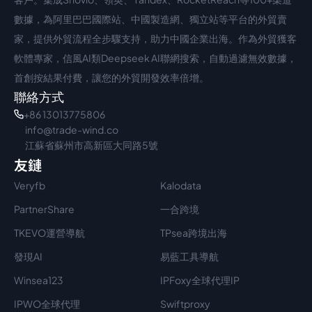
數據，為阿里巴巴國際站、中國製造網、獨立站等平台的外貿賣
家，提供外貿流程全步驟支持，助力中國企業出海。作為外貿獲客
軟體專家，信風AI類Deepseek AI聯網搜索，自動過濾無效數據，
首創按結果付費，讓您的外貿開發效率倍增。
聯絡方式
+86 13013775806
info@trade-wind.co
江蘇省蘇州市高新區大同路5號
友鏈
Veryfb
Kalodata
PartnerShare
一合跨境
TKEVO運營導航
TPsea跨境出海
發現AI
易藍工具導航
Winsea123
IPFoxy全球代理IP
IPWO全球代理
Swiftproxy