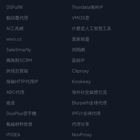
DSFulfill
Thordata海外IP
貓頭鷹代理
VMOS雲
AI工具網
什麼是人工智慧工具
wivo.cc
賣家精靈
SaleSmartly
邦閱網
獨角獸SCRM
荔枝IP
跨境百寶箱
Cliproxy
辣椒HTTP代理IP
Kookeey
ABC代理
海外社交媒體引流
維道
Blurpath全球代理
DuoPlus雲手機
IPFLY全球代理
氨綸材料批發
代理分享
IPIDEA
NovProxy