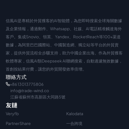
信風AI是專精於外貿獲客的AI智能體，為您即時搜索全球海關數據
中文入口
外語入口
及企業情報，通過郵件、Whatsapp、社媒、AI電話精准觸達海外
客戶。集成Snovio、領英、Yandex、RocketReach等100+渠道
數據，為阿里巴巴國際站、中國製造網、獨立站等平台的外貿賣
家，提供外貿流程全步驟支持，助力中國企業出海。作為外貿獲客
軟體專家，信風AI類Deepseek AI聯網搜索，自動過濾無效數據，
首創按結果付費，讓您的外貿開發效率倍增。
聯絡方式
+86 13013775806
info@trade-wind.co
江蘇省蘇州市高新區大同路5號
友鏈
Veryfb
Kalodata
PartnerShare
一合跨境