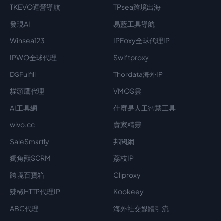
TKEVO運營導航
TPsea跨境出海
發現AI
易藍工具導航
Winsea123
IPFoxy全球代理IP
IPWO全球代理
Swiftproxy
DSFulfill
Thordata海外IP
貓頭鷹代理
VMOS雲
AI工具網
什麼是人工智慧工具
wivo.cc
賣家精靈
SaleSmartly
邦閱網
獨角獸SCRM
荔枝IP
跨境百寶箱
Cliproxy
辣椒HTTP代理IP
Kookeey
ABC代理
海外社交媒體引流