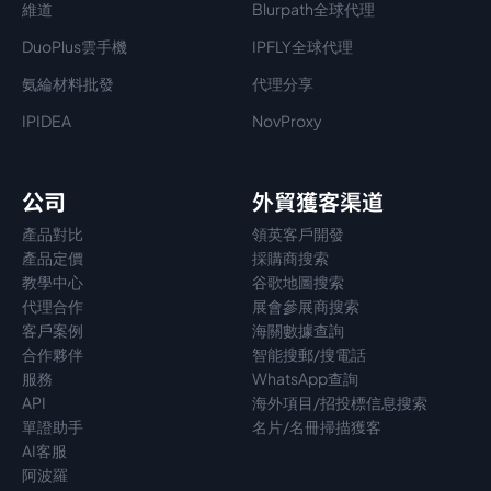
維道
Blurpath全球代理
DuoPlus雲手機
IPFLY全球代理
氨綸材料批發
代理分享
IPIDEA
NovProxy
公司
外貿獲客渠道
產品對比
領英客戶開發
產品定價
採購商搜索
教學中心
谷歌地圖搜索
代理
合作
展會參展商搜索
客戶案例
海關數據查詢
合作夥伴
智能搜郵/搜電話
服務
WhatsApp查詢
API
海外項目/招投標信息搜索
單證助手
名片/名冊掃描獲客
AI客服
阿波羅