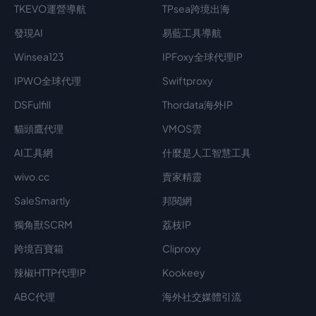
TKEVO運營導航
TPsea跨境出海
發現AI
易藍工具導航
Winsea123
IPFoxy全球代理IP
IPWO全球代理
Swiftproxy
DSFulfill
Thordata海外IP
貓頭鷹代理
VMOS雲
AI工具網
什麼是人工智慧工具
wivo.cc
賣家精靈
SaleSmartly
邦閱網
獨角獸SCRM
荔枝IP
跨境百寶箱
Cliproxy
辣椒HTTP代理IP
Kookeey
ABC代理
海外社交媒體引流