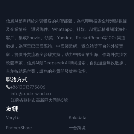
信風AI是專精於外貿獲客的AI智能體，為您即時搜索全球海關數據
中文入口
外語入口
及企業情報，通過郵件、Whatsapp、社媒、AI電話精准觸達海外
客戶。集成Snovio、領英、Yandex、RocketReach等100+渠道
數據，為阿里巴巴國際站、中國製造網、獨立站等平台的外貿賣
家，提供外貿流程全步驟支持，助力中國企業出海。作為外貿獲客
軟體專家，信風AI類Deepseek AI聯網搜索，自動過濾無效數據，
首創按結果付費，讓您的外貿開發效率倍增。
聯絡方式
+86 13013775806
info@trade-wind.co
江蘇省蘇州市高新區大同路5號
友鏈
Veryfb
Kalodata
PartnerShare
一合跨境