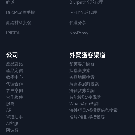
維道
Blurpath全球代理
DuoPlus雲手機
IPFLY全球代理
氨綸材料批發
代理分享
IPIDEA
NovProxy
公司
外貿獲客渠道
產品對比
領英客戶開發
產品定價
採購商搜索
教學中心
谷歌地圖搜索
代理
合作
展會參展商搜索
客戶案例
海關數據查詢
合作夥伴
智能搜郵/搜電話
服務
WhatsApp查詢
API
海外項目/招投標信息搜索
單證助手
名片/名冊掃描獲客
AI客服
阿波羅