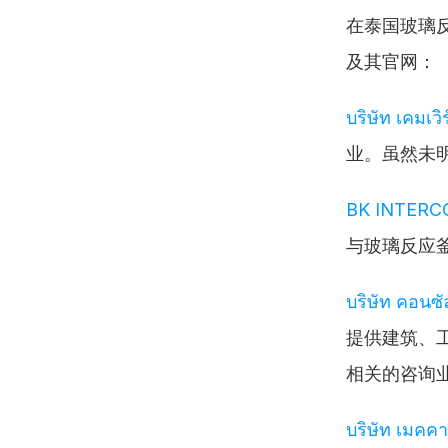
在泰国玻璃
及其官网：
บริษัท เคมเวิ
业。虽然未
BK INTERC
与玻璃反应
บริษัท คอนซ
提供建筑、
相关的咨询
บริษัท เมคคา