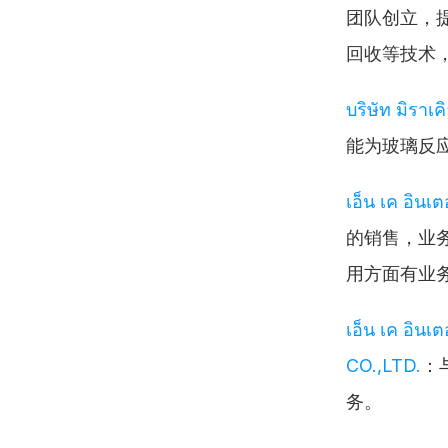
团队创立，
回收等技术
บริษัท มิราเค
能为玻璃反
เอ็น เค อินเ
的销售，业
用方面有业
เอ็น เค อินเ
CO.,LTD.
：
务。