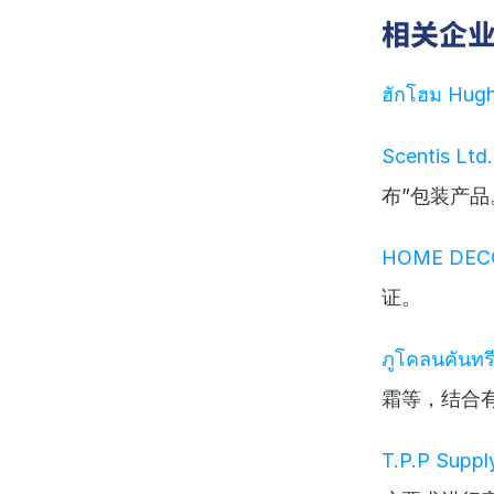
相关企
ฮักโฮม Hugh
Scentis Ltd.
布”包装产品
HOME DEC
证。
ภูโคลนคันทรี
霜等，结合
T.P.P Suppl