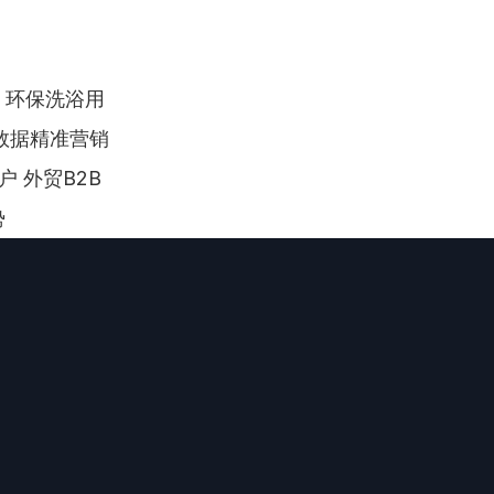
 环保洗浴用
数据精准营销 
户 外贸B2B
势