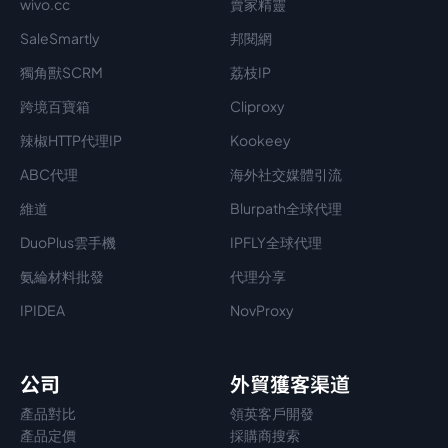
wivo.cc
賣家精靈
SaleSmartly
邦閱網
獨角獸SCRM
荔枝IP
跨境百寶箱
Cliproxy
辣椒HTTP代理IP
Kookeey
ABC代理
海外社交媒體引流
維道
Blurpath全球代理
DuoPlus雲手機
IPFLY全球代理
氨綸材料批發
代理分享
IPIDEA
NovProxy
公司
外貿獲客渠道
產品對比
領英客戶開發
產品定價
採購商搜索