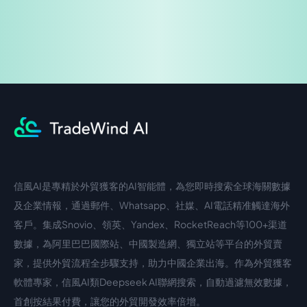
信風AI是專精於外貿獲客的AI智能體，為您即時搜索全球海關數據
中文入口
外語入口
及企業情報，通過郵件、Whatsapp、社媒、AI電話精准觸達海外
客戶。集成Snovio、領英、Yandex、RocketReach等100+渠道
數據，為阿里巴巴國際站、中國製造網、獨立站等平台的外貿賣
家，提供外貿流程全步驟支持，助力中國企業出海。作為外貿獲客
軟體專家，信風AI類Deepseek AI聯網搜索，自動過濾無效數據，
首創按結果付費，讓您的外貿開發效率倍增。