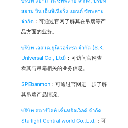
บริษัท สยาม วิน ซัพพลาย จำกัด, บริษัท 
สยาม วิน เอ็นจิเนียริ่ง แอนด์ ซัพพลาย 
จำกัด
：可通过官网了解其在吊扇等产
品方面的业务。
บริษัท เอส.เค.ยูนิเวอร์เซล จำกัด (S.K. 
Universal Co., Ltd)
：可访问官网查
看其与吊扇相关的业务信息。
SPEbanmoh
：可通过官网进一步了解
其吊扇产品情况。
บริษัท สตาร์ไลท์ เซ็นทรัลเวิลด์ จำกัด 
Starlight Central world Co.,Ltd.
：可