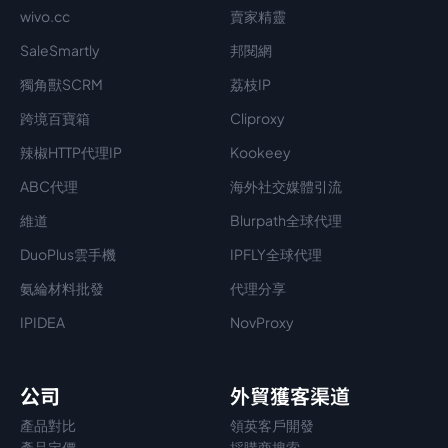
wivo.cc
賣家精靈
SaleSmartly
邦閱網
獨角獸SCRM
荔枝IP
跨境百寶箱
Cliproxy
辣椒HTTP代理IP
Kookeey
ABC代理
海外社交媒體引流
維道
Blurpath全球代理
DuoPlus雲手機
IPFLY全球代理
氨綸材料批發
代理分享
IPIDEA
NovProxy
公司
外貿獲客渠道
產品對比
領英客戶開發
產品定價
採購商搜索