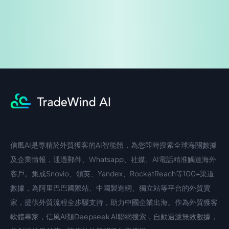
信風AI是專精於外貿獲客的AI智能體，為您即時搜索全球海關數據
中文入口
外語入口
及企業情報，通過郵件、Whatsapp、社媒、AI電話精准觸達海外
客戶。集成Snovio、領英、Yandex、RocketReach等100+渠道
數據，為阿里巴巴國際站、中國製造網、獨立站等平台的外貿賣
家，提供外貿流程全步驟支持，助力中國企業出海。作為外貿獲客
軟體專家，信風AI類Deepseek AI聯網搜索，自動過濾無效數據，