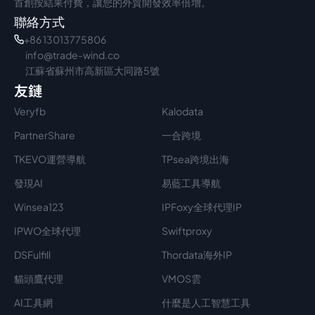
首創按結果付費，讓您的外貿開發效率倍增。
聯絡方式
+86 13013775806
info@trade-wind.co
江蘇省蘇州市高新區大同路5號
友鏈
Veryfb
Kalodata
PartnerShare
一合跨境
TKEVO運營導航
TPsea跨境出海
發現AI
易藍工具導航
Winsea123
IPFoxy全球代理IP
IPWO全球代理
Swiftproxy
DSFulfill
Thordata海外IP
貓頭鷹代理
VMOS雲
AI工具網
什麼是人工智慧工具