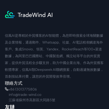
信風AI是專精於外貿獲客的AI智能體，為您即時搜索全球海關數據
中文入口
外語入口
及企業情報，通過郵件、Whatsapp、社媒、AI電話精准觸達海外
客戶。集成Snovio、領英、Yandex、RocketReach等100+渠道
數據，為阿里巴巴國際站、中國製造網、獨立站等平台的外貿賣
家，提供外貿流程全步驟支持，助力中國企業出海。作為外貿獲客
軟體專家，信風AI類Deepseek AI聯網搜索，自動過濾無效數據，
首創按結果付費，讓您的外貿開發效率倍增。
聯絡方式
+86 13013775806
info@trade-wind.co
江蘇省蘇州市高新區大同路5號
友鏈