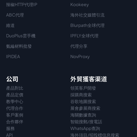
辣椒HTTP代理IP
Kookeey
ABC代理
海外社交媒體引流
維道
Blurpath全球代理
DuoPlus雲手機
IPFLY全球代理
氨綸材料批發
代理分享
IPIDEA
NovProxy
公司
外貿獲客渠道
產品對比
領英客戶開發
產品定價
採購商搜索
教學中心
谷歌地圖搜索
代理
合作
展會參展商搜索
客戶案例
海關數據查詢
合作夥伴
智能搜郵/搜電話
服務
WhatsApp查詢
API
海外項目/招投標信息搜索