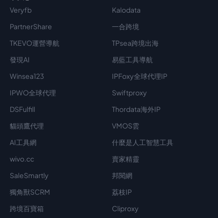
Veryfb
Kalodata
PartnerShare
一合跨境
TKEVO運營導航
TPsea跨境出海
發現AI
易藍工具導航
Winsea123
IPFoxy全球代理IP
IPWO全球代理
Swiftproxy
DSFulfill
Thordata海外IP
貓頭鷹代理
VMOS雲
AI工具網
什麼是人工智慧工具
wivo.cc
賣家精靈
SaleSmartly
邦閱網
獨角獸SCRM
荔枝IP
跨境百寶箱
Cliproxy