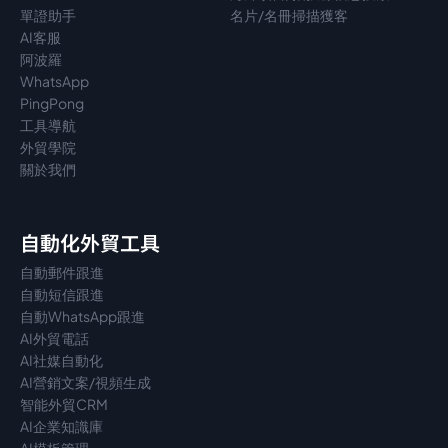
單證助手
名片/名冊掃描獲客
AI客服
阿波羅
WhatsApp
PingPong
工具導航
外貿學院
關於我們
自動化外貿工具
自動郵件跟進
自動短信跟進
自動WhatsApp跟進
AI外貿電話
AI社媒自動化
AI營銷文案/視頻生成
智能外貿CRM
AI企業知識庫