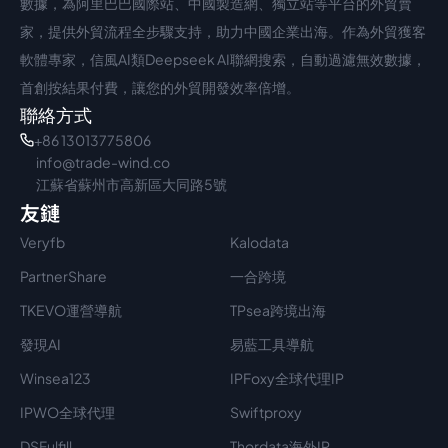
數據，為阿里巴巴國際站、中國製造網、獨立站等平台的外貿賣
家，提供外貿流程全步驟支持，助力中國企業出海。作為外貿獲客
軟體專家，信風AI類Deepseek AI聯網搜索，自動過濾無效數據，
首創按結果付費，讓您的外貿開發效率倍增。
聯絡方式
+86 13013775806
info@trade-wind.co
江蘇省蘇州市高新區大同路5號
友鏈
Veryfb
Kalodata
PartnerShare
一合跨境
TKEVO運營導航
TPsea跨境出海
發現AI
易藍工具導航
Winsea123
IPFoxy全球代理IP
IPWO全球代理
Swiftproxy
DSFulfill
Thordata海外IP