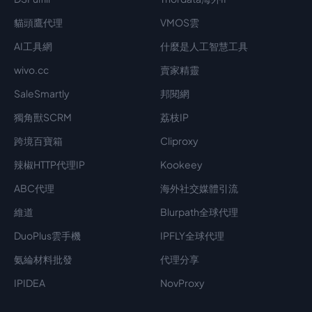
貓頭鷹代理
VMOS雲
AI工具網
什麼是人工智慧工具
wivo.cc
賣家精靈
SaleSmartly
邦閱網
獨角獸SCRM
荔枝IP
跨境百寶箱
Cliproxy
辣椒HTTP代理IP
Kookeey
ABC代理
海外社交媒體引流
維道
Blurpath全球代理
DuoPlus雲手機
IPFLY全球代理
氨綸材料批發
代理分享
IPIDEA
NovProxy