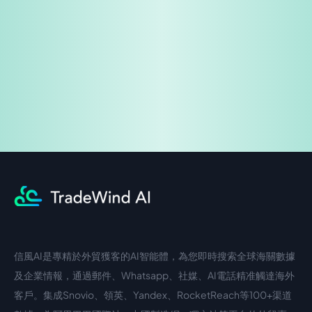
免費試用
企業諮詢
信風AI是專精於外貿獲客的AI智能體，為您即時搜索全球海關數據
中文入口
外語入口
及企業情報，通過郵件、Whatsapp、社媒、AI電話精准觸達海外
客戶。集成Snovio、領英、Yandex、RocketReach等100+渠道