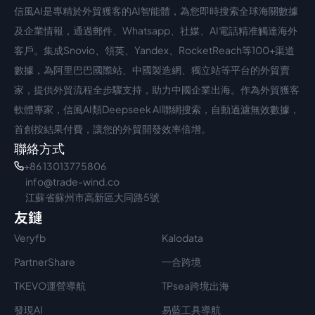
信風AI是專精於外貿獲客的AI智能體，為您即時搜索全球海關數據
中文入口
外語入口
及企業情報，通過郵件、Whatsapp、社媒、AI電話精准觸達海外
客戶。集成Snovio、領英、Yandex、RocketReach等100+渠道
數據，為阿里巴巴國際站、中國製造網、獨立站等平台的外貿賣
家，提供外貿流程全步驟支持，助力中國企業出海。作為外貿獲客
軟體專家，信風AI類Deepseek AI聯網搜索，自動過濾無效數據，
首創按結果付費，讓您的外貿開發效率倍增。
聯絡方式
+86 13013775806
info@trade-wind.co
江蘇省蘇州市高新區大同路5號
友鏈
Veryfb
Kalodata
PartnerShare
一合跨境
TKEVO運營導航
TPsea跨境出海
發現AI
易藍工具導航