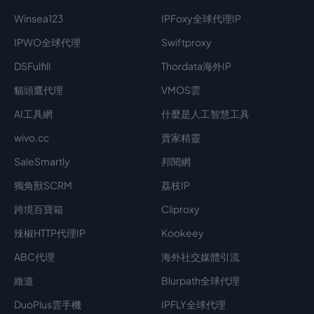
Winsea123
IPFoxy全球代理IP
IPWO全球代理
Swiftproxy
DSFulfill
Thordata海外IP
貓頭鷹代理
VMOS雲
AI工具網
什麼是人工智慧工具
wivo.cc
賣家精靈
SaleSmartly
邦閱網
獨角獸SCRM
荔枝IP
跨境百寶箱
Cliproxy
辣椒HTTP代理IP
Kookeey
ABC代理
海外社交媒體引流
維道
Blurpath全球代理
DuoPlus雲手機
IPFLY全球代理