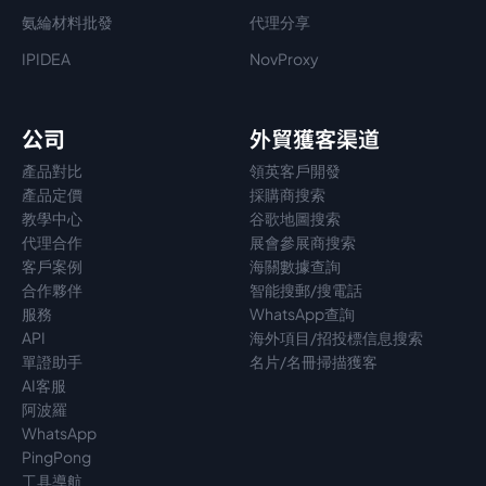
氨綸材料批發
代理分享
IPIDEA
NovProxy
公司
外貿獲客渠道
產品對比
領英客戶開發
產品定價
採購商搜索
教學中心
谷歌地圖搜索
代理
合作
展會參展商搜索
客戶案例
海關數據查詢
合作夥伴
智能搜郵/搜電話
服務
WhatsApp查詢
API
海外項目/招投標信息搜索
單證助手
名片/名冊掃描獲客
AI客服
阿波羅
WhatsApp
PingPong
工具導航