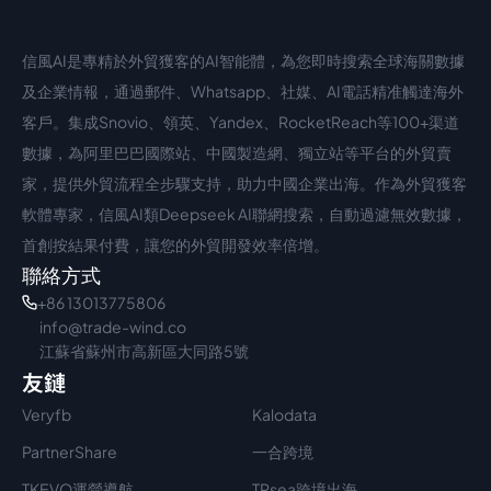
信風AI是專精於外貿獲客的AI智能體，為您即時搜索全球海關數據
中文入口
外語入口
及企業情報，通過郵件、Whatsapp、社媒、AI電話精准觸達海外
客戶。集成Snovio、領英、Yandex、RocketReach等100+渠道
數據，為阿里巴巴國際站、中國製造網、獨立站等平台的外貿賣
家，提供外貿流程全步驟支持，助力中國企業出海。作為外貿獲客
軟體專家，信風AI類Deepseek AI聯網搜索，自動過濾無效數據，
首創按結果付費，讓您的外貿開發效率倍增。
聯絡方式
+86 13013775806
info@trade-wind.co
江蘇省蘇州市高新區大同路5號
友鏈
Veryfb
Kalodata
PartnerShare
一合跨境
TKEVO運營導航
TPsea跨境出海