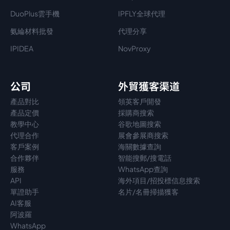
DuoPlus雲手機
IPFLY全球代理
氨綸材料批發
代理分享
IPIDEA
NovProxy
公司
外貿獲客渠道
產品對比
領英客戶開發
產品定價
採購商搜索
教學中心
谷歌地圖搜索
代理
合作
展會參展商搜索
客戶案例
海關數據查詢
合作夥伴
智能搜郵/搜電話
服務
WhatsApp查詢
API
海外項目/招投標信息搜索
單證助手
名片/名冊掃描獲客
AI客服
阿波羅
WhatsApp