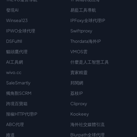
發現AI
易藍工具導航
Winsea123
IPFoxy全球代理IP
IPWO全球代理
Swiftproxy
DSFulfill
Thordata海外IP
貓頭鷹代理
VMOS雲
AI工具網
什麼是人工智慧工具
wivo.cc
賣家精靈
SaleSmartly
邦閱網
獨角獸SCRM
荔枝IP
跨境百寶箱
Cliproxy
辣椒HTTP代理IP
Kookeey
ABC代理
海外社交媒體引流
維道
Blurpath全球代理